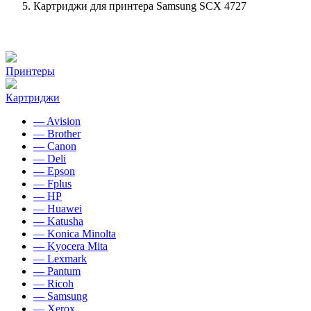
Картриджи для принтера Samsung SCX 4727
Принтеры
Картриджи
— Avision
— Brother
— Canon
— Deli
— Epson
— Fplus
— HP
— Huawei
— Katusha
— Konica Minolta
— Kyocera Mita
— Lexmark
— Pantum
— Ricoh
— Samsung
— Xerox