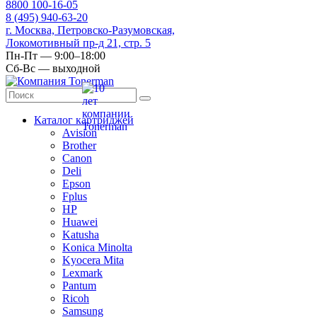
8
800
100-16-05
8
(495)
940-63-20
г. Москва, Петровско-Разумовская,
Локомотивный пр-д 21, стр. 5
Пн-Пт — 9:00–18:00
Сб-Вс — выходной
Каталог картриджей
Avision
Brother
Canon
Deli
Epson
Fplus
HP
Huawei
Katusha
Konica Minolta
Kyocera Mita
Lexmark
Pantum
Ricoh
Samsung