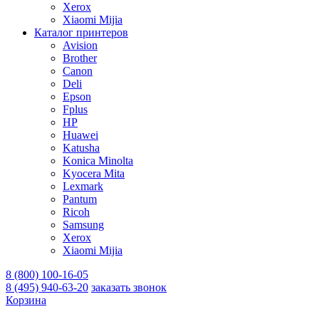
Xerox
Xiaomi Mijia
Каталог принтеров
Avision
Brother
Canon
Deli
Epson
Fplus
HP
Huawei
Katusha
Konica Minolta
Kyocera Mita
Lexmark
Pantum
Ricoh
Samsung
Xerox
Xiaomi Mijia
8 (800) 100-16-05
8 (495) 940-63-20
заказать звонок
Корзина