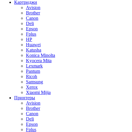
Картриджи
Avision
Brother
Canon
Deli
Epson
Fplus
HP
Huawei
Katusha
Konica Minolta
Kyocera Mita
Lexmark
Pantum
Ricoh
Samsung
Xerox
Xiaomi Mijia
Принтеры
Avision
Brother
Canon
Deli
Epson
Fplus