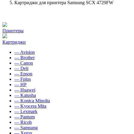
Картриджи для принтера Samsung SCX 4729FW
Принтеры
Картриджи
— Avision
— Brother
— Canon
— Deli
— Epson
— Fplus
— HP
— Huawei
— Katusha
— Konica Minolta
— Kyocera Mita
— Lexmark
— Pantum
— Ricoh
— Samsung
— Xerox