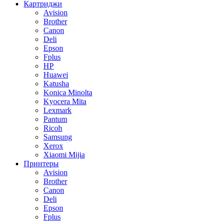
Картриджи
Avision
Brother
Canon
Deli
Epson
Fplus
HP
Huawei
Katusha
Konica Minolta
Kyocera Mita
Lexmark
Pantum
Ricoh
Samsung
Xerox
Xiaomi Mijia
Принтеры
Avision
Brother
Canon
Deli
Epson
Fplus