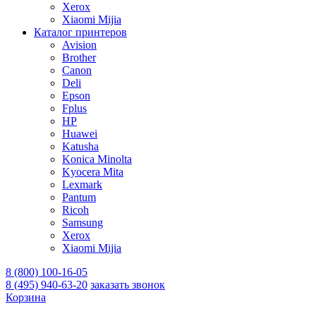
Xerox
Xiaomi Mijia
Каталог принтеров
Avision
Brother
Canon
Deli
Epson
Fplus
HP
Huawei
Katusha
Konica Minolta
Kyocera Mita
Lexmark
Pantum
Ricoh
Samsung
Xerox
Xiaomi Mijia
8 (800) 100-16-05
8 (495) 940-63-20
заказать звонок
Корзина