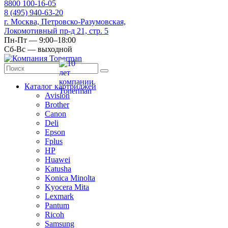
8
800
100-16-05
8
(495)
940-63-20
г. Москва, Петровско-Разумовская,
Локомотивный пр-д 21, стр. 5
Пн-Пт — 9:00–18:00
Сб-Вс — выходной
Каталог картриджей
Avision
Brother
Canon
Deli
Epson
Fplus
HP
Huawei
Katusha
Konica Minolta
Kyocera Mita
Lexmark
Pantum
Ricoh
Samsung