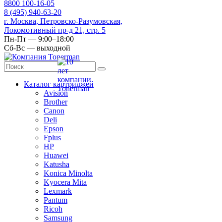
8
800
100-16-05
8
(495)
940-63-20
г. Москва, Петровско-Разумовская,
Локомотивный пр-д 21, стр. 5
Пн-Пт — 9:00–18:00
Сб-Вс — выходной
Каталог картриджей
Avision
Brother
Canon
Deli
Epson
Fplus
HP
Huawei
Katusha
Konica Minolta
Kyocera Mita
Lexmark
Pantum
Ricoh
Samsung