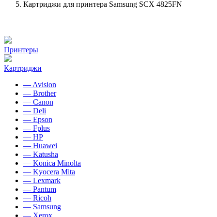
Картриджи для принтера Samsung SCX 4825FN
Принтеры
Картриджи
— Avision
— Brother
— Canon
— Deli
— Epson
— Fplus
— HP
— Huawei
— Katusha
— Konica Minolta
— Kyocera Mita
— Lexmark
— Pantum
— Ricoh
— Samsung
— Xerox