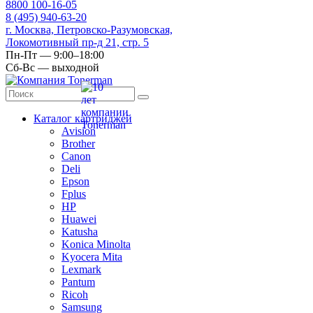
8
800
100-16-05
8
(495)
940-63-20
г. Москва, Петровско-Разумовская,
Локомотивный пр-д 21, стр. 5
Пн-Пт — 9:00–18:00
Сб-Вс — выходной
Каталог картриджей
Avision
Brother
Canon
Deli
Epson
Fplus
HP
Huawei
Katusha
Konica Minolta
Kyocera Mita
Lexmark
Pantum
Ricoh
Samsung