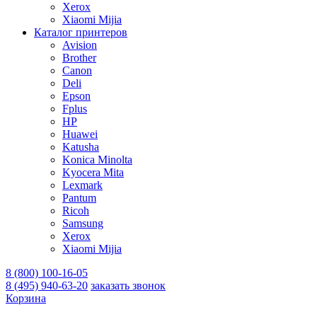
Xerox
Xiaomi Mijia
Каталог принтеров
Avision
Brother
Canon
Deli
Epson
Fplus
HP
Huawei
Katusha
Konica Minolta
Kyocera Mita
Lexmark
Pantum
Ricoh
Samsung
Xerox
Xiaomi Mijia
8 (800) 100-16-05
8 (495) 940-63-20
заказать звонок
Корзина