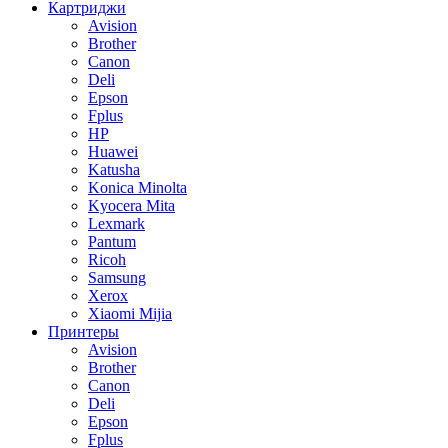
Картриджи
Avision
Brother
Canon
Deli
Epson
Fplus
HP
Huawei
Katusha
Konica Minolta
Kyocera Mita
Lexmark
Pantum
Ricoh
Samsung
Xerox
Xiaomi Mijia
Принтеры
Avision
Brother
Canon
Deli
Epson
Fplus