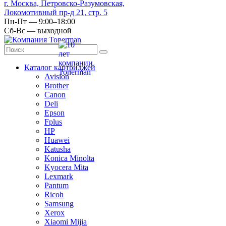
г. Москва, Петровско-Разумовская,
Локомотивный пр-д 21, стр. 5
Пн-Пт — 9:00–18:00
Сб-Вс — выходной
Каталог картриджей
Avision
Brother
Canon
Deli
Epson
Fplus
HP
Huawei
Katusha
Konica Minolta
Kyocera Mita
Lexmark
Pantum
Ricoh
Samsung
Xerox
Xiaomi Mijia