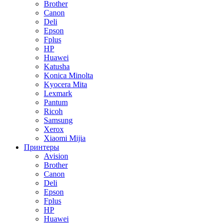
Brother
Canon
Deli
Epson
Fplus
HP
Huawei
Katusha
Konica Minolta
Kyocera Mita
Lexmark
Pantum
Ricoh
Samsung
Xerox
Xiaomi Mijia
Принтеры
Avision
Brother
Canon
Deli
Epson
Fplus
HP
Huawei