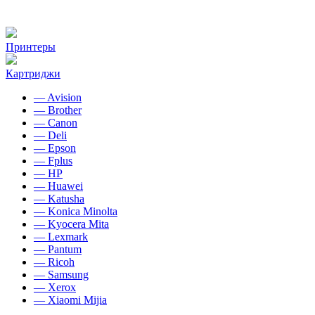
Принтеры
Картриджи
— Avision
— Brother
— Canon
— Deli
— Epson
— Fplus
— HP
— Huawei
— Katusha
— Konica Minolta
— Kyocera Mita
— Lexmark
— Pantum
— Ricoh
— Samsung
— Xerox
— Xiaomi Mijia