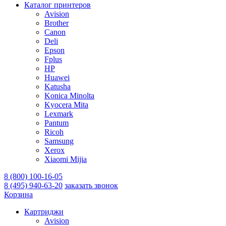
Каталог принтеров
Avision
Brother
Canon
Deli
Epson
Fplus
HP
Huawei
Katusha
Konica Minolta
Kyocera Mita
Lexmark
Pantum
Ricoh
Samsung
Xerox
Xiaomi Mijia
8 (800) 100-16-05
8 (495) 940-63-20
заказать звонок
Корзина
Картриджи
Avision