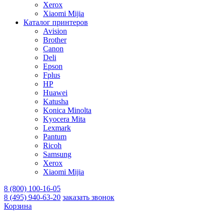
Xerox
Xiaomi Mijia
Каталог принтеров
Avision
Brother
Canon
Deli
Epson
Fplus
HP
Huawei
Katusha
Konica Minolta
Kyocera Mita
Lexmark
Pantum
Ricoh
Samsung
Xerox
Xiaomi Mijia
8 (800) 100-16-05
8 (495) 940-63-20
заказать звонок
Корзина