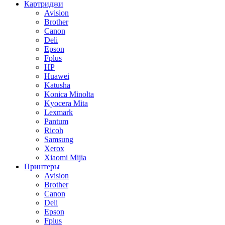
Картриджи
Avision
Brother
Canon
Deli
Epson
Fplus
HP
Huawei
Katusha
Konica Minolta
Kyocera Mita
Lexmark
Pantum
Ricoh
Samsung
Xerox
Xiaomi Mijia
Принтеры
Avision
Brother
Canon
Deli
Epson
Fplus