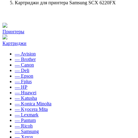
Картриджи для принтера Samsung SCX 6220FX
Принтеры
Картриджи
— Avision
— Brother
— Canon
— Deli
— Epson
— Fplus
— HP
— Huawei
— Katusha
— Konica Minolta
— Kyocera Mita
— Lexmark
— Pantum
— Ricoh
— Samsung
— Xerox