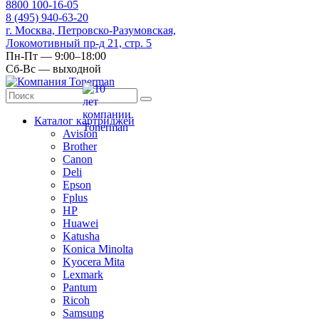
8
800
100-16-05
8
(495)
940-63-20
г. Москва, Петровско-Разумовская,
Локомотивный пр-д 21, стр. 5
Пн-Пт — 9:00–18:00
Сб-Вс — выходной
Каталог картриджей
Avision
Brother
Canon
Deli
Epson
Fplus
HP
Huawei
Katusha
Konica Minolta
Kyocera Mita
Lexmark
Pantum
Ricoh
Samsung