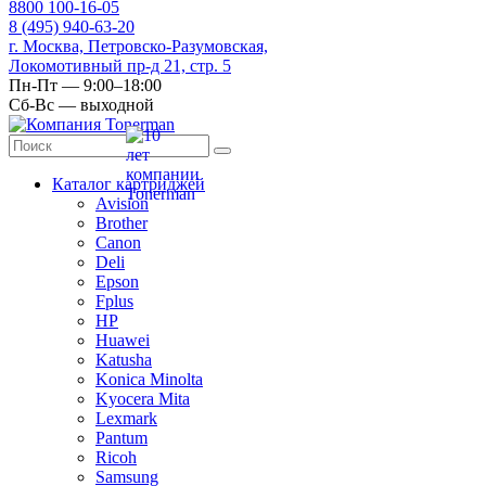
8
800
100-16-05
8
(495)
940-63-20
г. Москва, Петровско-Разумовская,
Локомотивный пр-д 21, стр. 5
Пн-Пт — 9:00–18:00
Сб-Вс — выходной
Каталог картриджей
Avision
Brother
Canon
Deli
Epson
Fplus
HP
Huawei
Katusha
Konica Minolta
Kyocera Mita
Lexmark
Pantum
Ricoh
Samsung