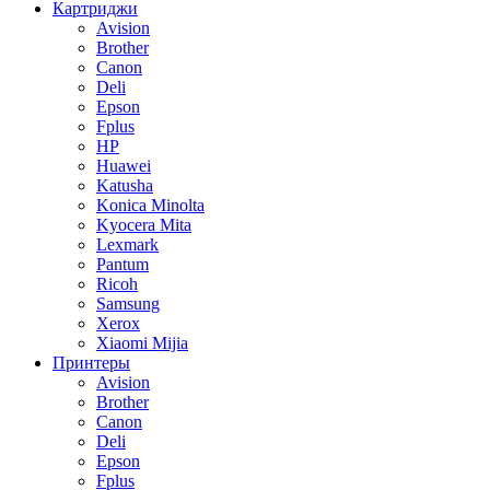
Картриджи
Avision
Brother
Canon
Deli
Epson
Fplus
HP
Huawei
Katusha
Konica Minolta
Kyocera Mita
Lexmark
Pantum
Ricoh
Samsung
Xerox
Xiaomi Mijia
Принтеры
Avision
Brother
Canon
Deli
Epson
Fplus