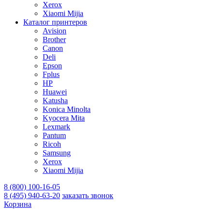
Xerox
Xiaomi Mijia
Каталог принтеров
Avision
Brother
Canon
Deli
Epson
Fplus
HP
Huawei
Katusha
Konica Minolta
Kyocera Mita
Lexmark
Pantum
Ricoh
Samsung
Xerox
Xiaomi Mijia
8 (800) 100-16-05
8 (495) 940-63-20
заказать звонок
Корзина