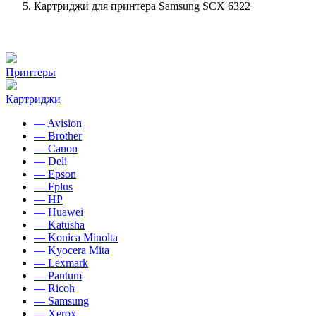
Картриджи для принтера Samsung SCX 6322
Принтеры
Картриджи
— Avision
— Brother
— Canon
— Deli
— Epson
— Fplus
— HP
— Huawei
— Katusha
— Konica Minolta
— Kyocera Mita
— Lexmark
— Pantum
— Ricoh
— Samsung
— Xerox