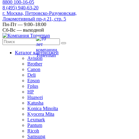
8
800
100-16-05
8
(495)
940-63-20
г. Москва, Петровско-Разумовская,
Локомотивный пр-д 21, стр. 5
Пн-Пт — 9:00–18:00
Сб-Вс — выходной
Каталог картриджей
Avision
Brother
Canon
Deli
Epson
Fplus
HP
Huawei
Katusha
Konica Minolta
Kyocera Mita
Lexmark
Pantum
Ricoh
Samsung