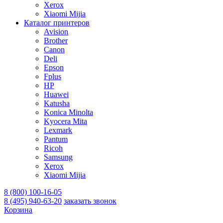
Xerox
Xiaomi Mijia
Каталог принтеров
Avision
Brother
Canon
Deli
Epson
Fplus
HP
Huawei
Katusha
Konica Minolta
Kyocera Mita
Lexmark
Pantum
Ricoh
Samsung
Xerox
Xiaomi Mijia
8 (800) 100-16-05
8 (495) 940-63-20
заказать звонок
Корзина