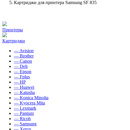
Картриджи для принтера Samsung SF 835
Принтеры
Картриджи
— Avision
— Brother
— Canon
— Deli
— Epson
— Fplus
— HP
— Huawei
— Katusha
— Konica Minolta
— Kyocera Mita
— Lexmark
— Pantum
— Ricoh
— Samsung
— Xerox