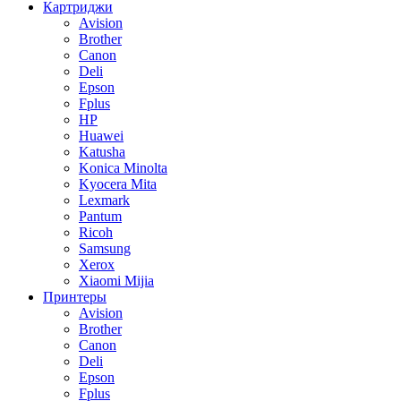
Картриджи
Avision
Brother
Canon
Deli
Epson
Fplus
HP
Huawei
Katusha
Konica Minolta
Kyocera Mita
Lexmark
Pantum
Ricoh
Samsung
Xerox
Xiaomi Mijia
Принтеры
Avision
Brother
Canon
Deli
Epson
Fplus