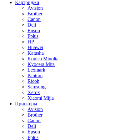
Картриджи
Avision
Brother
Canon
Deli
Epson
Fplus
HP
Huawei
Katusha
Konica Minolta
Kyocera Mita
Lexmark
Pantum
Ricoh
Samsung
Xerox
Xiaomi Mijia
Принтеры
Avision
Brother
Canon
Deli
Epson
Fplus