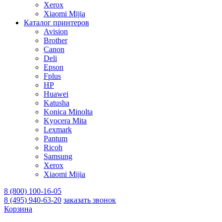
Xerox
Xiaomi Mijia
Каталог принтеров
Avision
Brother
Canon
Deli
Epson
Fplus
HP
Huawei
Katusha
Konica Minolta
Kyocera Mita
Lexmark
Pantum
Ricoh
Samsung
Xerox
Xiaomi Mijia
8 (800) 100-16-05
8 (495) 940-63-20
заказать звонок
Корзина