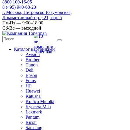
8
800
100-16-05
8
(495)
940-63-20
г. Москва, Петровско-Разумовская,
Локомотивный пр-д 21, стр. 5
Пн-Пт — 9:00–18:00
Сб-Вс — выходной
Каталог картриджей
Avision
Brother
Canon
Deli
Epson
Fplus
HP
Huawei
Katusha
Konica Minolta
Kyocera Mita
Lexmark
Pantum
Ricoh
Samsung