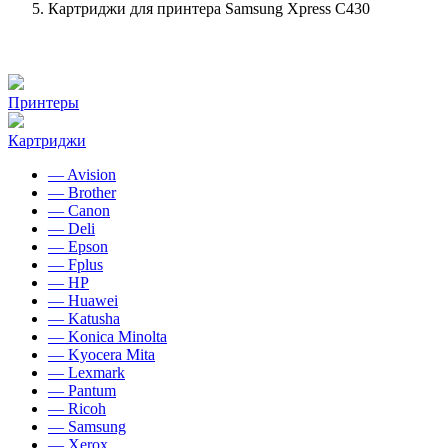
Картриджи для принтера Samsung Xpress C430
Принтеры
Картриджи
— Avision
— Brother
— Canon
— Deli
— Epson
— Fplus
— HP
— Huawei
— Katusha
— Konica Minolta
— Kyocera Mita
— Lexmark
— Pantum
— Ricoh
— Samsung
— Xerox