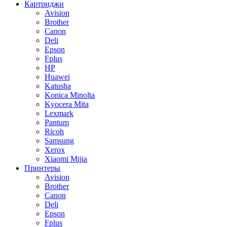
Картриджи
Avision
Brother
Canon
Deli
Epson
Fplus
HP
Huawei
Katusha
Konica Minolta
Kyocera Mita
Lexmark
Pantum
Ricoh
Samsung
Xerox
Xiaomi Mijia
Принтеры
Avision
Brother
Canon
Deli
Epson
Fplus