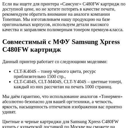
Если вы ищете для принтера «Самсунг» C480FW картридж по
доступной цене, но не хотите потерять в качестве печати,
рекомендуем обратить внимание на аналоги компании
Tonerman. Мы изготавливаем нашу продукцию на базе
оригинальных корпусов, используем детали высокого
качества и заправляем полимерным тонером премиум-класса.
Совместимый с МФУ Samsung Xpress
C480FW картридж
Данный принтер работает со следующими моделями:
CLT-K404S – тонер чёрного цвета, ресурс
приблизительно 1500 стр.,
CLT-C404S, CLT-М404S, CLT-Y404S – цветные тонері,
каждый из них рассчитан на печать 1000 страниц.
Мы даём гарантию, что использование аналогов «Тонермен»
абсолютно безопасно для вашей оргтехники, а четкость,
яркость, насыщенность отпечатков изображения вас приятно
удивят.
Цветные и черные картриджи для Samsung Xpress C480FW
купить с курьерской доставкой по Москве вы сможете на