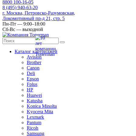
8
800
100-16-05
8
(495)
940-63-20
г. Москва, Петровско-Разумовская,
Локомотивный пр-д 21, стр. 5
Пн-Пт — 9:00–18:00
Сб-Вс — выходной
Каталог картриджей
Avision
Brother
Canon
Deli
Epson
Fplus
HP
Huawei
Katusha
Konica Minolta
Kyocera Mita
Lexmark
Pantum
Ricoh
Samsung