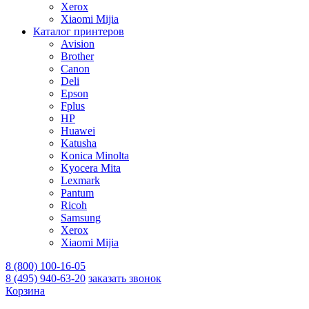
Xerox
Xiaomi Mijia
Каталог принтеров
Avision
Brother
Canon
Deli
Epson
Fplus
HP
Huawei
Katusha
Konica Minolta
Kyocera Mita
Lexmark
Pantum
Ricoh
Samsung
Xerox
Xiaomi Mijia
8 (800) 100-16-05
8 (495) 940-63-20
заказать звонок
Корзина