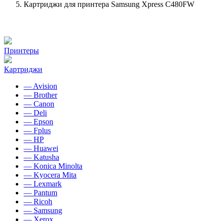
Картриджи для принтера Samsung Xpress C480FW
Принтеры
Картриджи
— Avision
— Brother
— Canon
— Deli
— Epson
— Fplus
— HP
— Huawei
— Katusha
— Konica Minolta
— Kyocera Mita
— Lexmark
— Pantum
— Ricoh
— Samsung
— Xerox