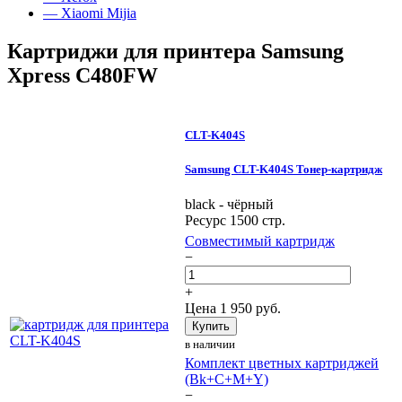
— Xiaomi Mijia
Картриджи для принтера Samsung
Xpress C480FW
CLT-K404S
Samsung CLT-K404S Тонер-картридж
black - чёрный
Ресурс 1500 стр.
Совместимый картридж
−
+
Цена
1 950
руб.
Купить
в наличии
Комплект цветных картриджей
(Bk+C+M+Y)
−