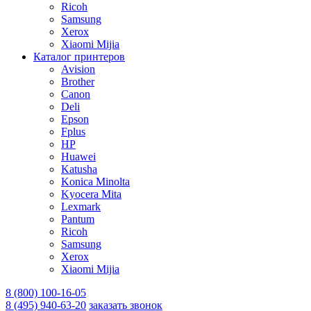
Ricoh
Samsung
Xerox
Xiaomi Mijia
Каталог принтеров
Avision
Brother
Canon
Deli
Epson
Fplus
HP
Huawei
Katusha
Konica Minolta
Kyocera Mita
Lexmark
Pantum
Ricoh
Samsung
Xerox
Xiaomi Mijia
8 (800) 100-16-05
8 (495) 940-63-20
заказать звонок