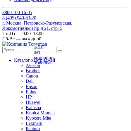
8
800
100-16-05
8
(495)
940-63-20
г. Москва, Петровско-Разумовская,
Локомотивный пр-д 21, стр. 5
Пн-Пт — 9:00–18:00
Сб-Вс — выходной
Каталог картриджей
Avision
Brother
Canon
Deli
Epson
Fplus
HP
Huawei
Katusha
Konica Minolta
Kyocera Mita
Lexmark
Pantum