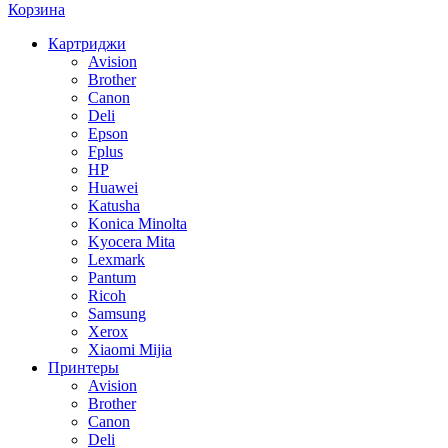
Корзина
Картриджи
Avision
Brother
Canon
Deli
Epson
Fplus
HP
Huawei
Katusha
Konica Minolta
Kyocera Mita
Lexmark
Pantum
Ricoh
Samsung
Xerox
Xiaomi Mijia
Принтеры
Avision
Brother
Canon
Deli