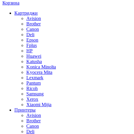
Корзина
Картриджи
Avision
Brother
Canon
Deli
Epson
Fplus
HP
Huawei
Katusha
Konica Minolta
Kyocera Mita
Lexmark
Pantum
Ricoh
Samsung
Xerox
Xiaomi Mijia
Принтеры
Avision
Brother
Canon
Deli