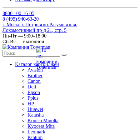
8
800
100-16-05
8
(495)
940-63-20
г. Москва, Петровско-Разумовская,
Локомотивный пр-д 21, стр. 5
Пн-Пт — 9:00–18:00
Сб-Вс — выходной
Каталог картриджей
Avision
Brother
Canon
Deli
Epson
Fplus
HP
Huawei
Katusha
Konica Minolta
Kyocera Mita
Lexmark
Pantum