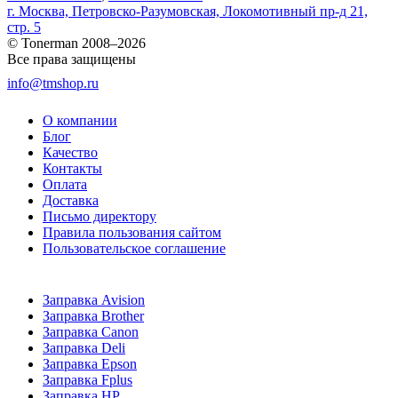
г. Москва, Петровско-Разумовская, Локомотивный пр-д 21,
стр. 5
© Tonerman 2008–2026
Все права защищены
info@tmshop.ru
О компании
Блог
Качество
Контакты
Оплата
Доставка
Письмо директору
Правила пользования сайтом
Пользовательское соглашение
Заправка Avision
Заправка Brother
Заправка Canon
Заправка Deli
Заправка Epson
Заправка Fplus
Заправка HP