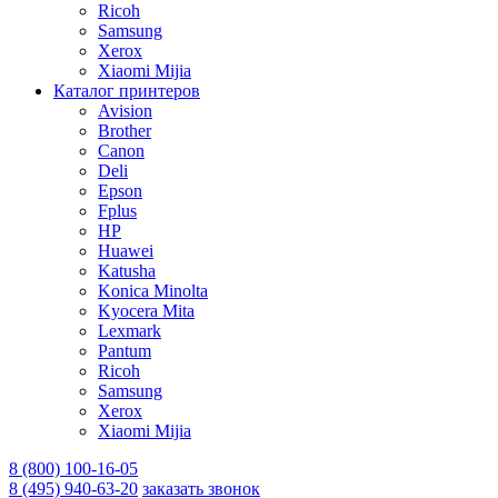
Ricoh
Samsung
Xerox
Xiaomi Mijia
Каталог принтеров
Avision
Brother
Canon
Deli
Epson
Fplus
HP
Huawei
Katusha
Konica Minolta
Kyocera Mita
Lexmark
Pantum
Ricoh
Samsung
Xerox
Xiaomi Mijia
8 (800) 100-16-05
8 (495) 940-63-20
заказать звонок