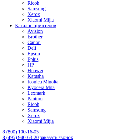
Ricoh
Samsung
Xerox
Xiaomi Mijia
Каталог принтеров
Avision
Brother
Canon
Deli
Epson
Fplus
HP
Huawei
Katusha
Konica Minolta
Kyocera Mita
Lexmark
Pantum
Ricoh
Samsung
Xerox
Xiaomi Mijia
8 (800) 100-16-05
8 (495) 940-63-20
заказать звонок