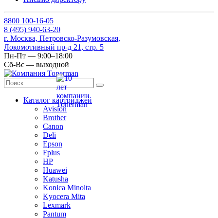
8
800
100-16-05
8
(495)
940-63-20
г. Москва, Петровско-Разумовская,
Локомотивный пр-д 21, стр. 5
Пн-Пт — 9:00–18:00
Сб-Вс — выходной
Каталог картриджей
Avision
Brother
Canon
Deli
Epson
Fplus
HP
Huawei
Katusha
Konica Minolta
Kyocera Mita
Lexmark
Pantum