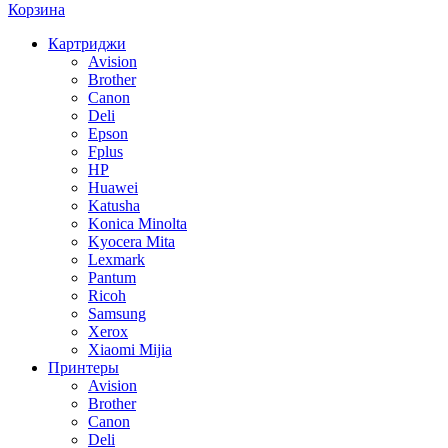
Корзина
Картриджи
Avision
Brother
Canon
Deli
Epson
Fplus
HP
Huawei
Katusha
Konica Minolta
Kyocera Mita
Lexmark
Pantum
Ricoh
Samsung
Xerox
Xiaomi Mijia
Принтеры
Avision
Brother
Canon
Deli