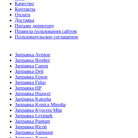
Качество
Контакты
Оплата
Доставка
Письмо директору
Правила пользования сайтом
Пользовательское соглашение
Заправка Avision
Заправка Brother
Заправка Canon
Заправка Deli
Заправка Epson
Заправка Fplus
Заправка HP
Заправка Huawei
Заправка Katusha
Заправка Konica Minolta
Заправка Kyocera Mita
Заправка Lexmark
Заправка Pantum
Заправка Ricoh
Заправка Samsung
Заправка Xerox