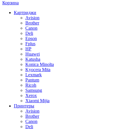
Корзина
Картриджи
Avision
Brother
Canon
Deli
Epson
Fplus
HP
Huawei
Katusha
Konica Minolta
Kyocera Mita
Lexmark
Pantum
Ricoh
Samsung
Xerox
Xiaomi Mijia
Принтеры
Avision
Brother
Canon
Deli