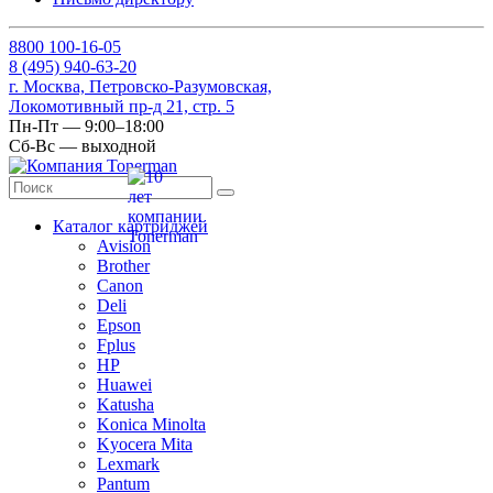
8
800
100-16-05
8
(495)
940-63-20
г. Москва, Петровско-Разумовская,
Локомотивный пр-д 21, стр. 5
Пн-Пт — 9:00–18:00
Сб-Вс — выходной
Каталог картриджей
Avision
Brother
Canon
Deli
Epson
Fplus
HP
Huawei
Katusha
Konica Minolta
Kyocera Mita
Lexmark
Pantum