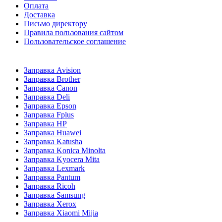
Оплата
Доставка
Письмо директору
Правила пользования сайтом
Пользовательское соглашение
Заправка Avision
Заправка Brother
Заправка Canon
Заправка Deli
Заправка Epson
Заправка Fplus
Заправка HP
Заправка Huawei
Заправка Katusha
Заправка Konica Minolta
Заправка Kyocera Mita
Заправка Lexmark
Заправка Pantum
Заправка Ricoh
Заправка Samsung
Заправка Xerox
Заправка Xiaomi Mijia