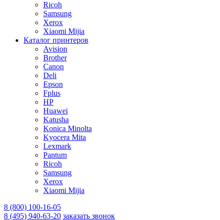
Ricoh
Samsung
Xerox
Xiaomi Mijia
Каталог принтеров
Avision
Brother
Canon
Deli
Epson
Fplus
HP
Huawei
Katusha
Konica Minolta
Kyocera Mita
Lexmark
Pantum
Ricoh
Samsung
Xerox
Xiaomi Mijia
8 (800) 100-16-05
8 (495) 940-63-20
заказать звонок