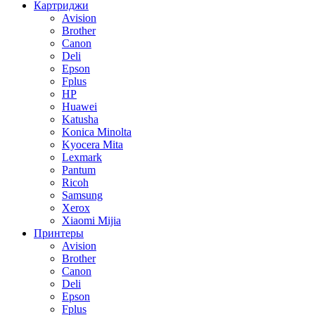
Картриджи
Avision
Brother
Canon
Deli
Epson
Fplus
HP
Huawei
Katusha
Konica Minolta
Kyocera Mita
Lexmark
Pantum
Ricoh
Samsung
Xerox
Xiaomi Mijia
Принтеры
Avision
Brother
Canon
Deli
Epson
Fplus