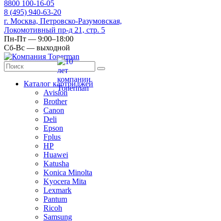
8
800
100-16-05
8
(495)
940-63-20
г. Москва, Петровско-Разумовская,
Локомотивный пр-д 21, стр. 5
Пн-Пт — 9:00–18:00
Сб-Вс — выходной
Каталог картриджей
Avision
Brother
Canon
Deli
Epson
Fplus
HP
Huawei
Katusha
Konica Minolta
Kyocera Mita
Lexmark
Pantum
Ricoh
Samsung