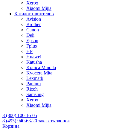
Xerox
Xiaomi Mijia
Каталог принтеров
Avision
Brother
Canon
Deli
Epson
Fplus
HP
Huawei
Katusha
Konica Minolta
Kyocera Mita
Lexmark
Pantum
Ricoh
Samsung
Xerox
Xiaomi Mijia
8 (800) 100-16-05
8 (495) 940-63-20
заказать звонок
Корзина