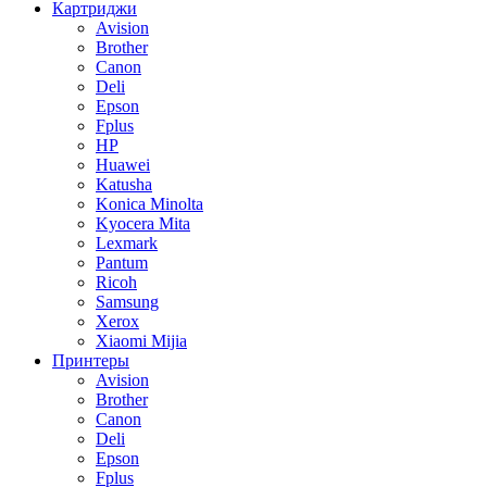
Картриджи
Avision
Brother
Canon
Deli
Epson
Fplus
HP
Huawei
Katusha
Konica Minolta
Kyocera Mita
Lexmark
Pantum
Ricoh
Samsung
Xerox
Xiaomi Mijia
Принтеры
Avision
Brother
Canon
Deli
Epson
Fplus