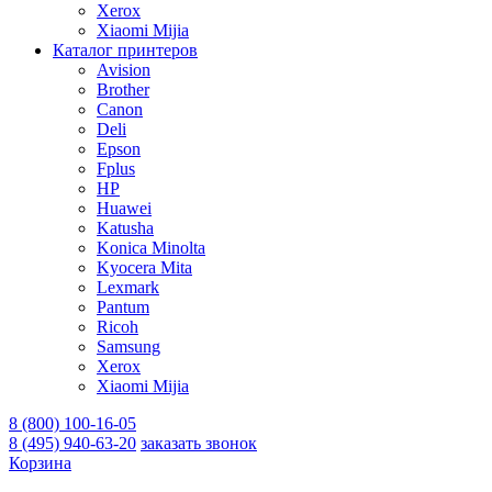
Xerox
Xiaomi Mijia
Каталог принтеров
Avision
Brother
Canon
Deli
Epson
Fplus
HP
Huawei
Katusha
Konica Minolta
Kyocera Mita
Lexmark
Pantum
Ricoh
Samsung
Xerox
Xiaomi Mijia
8 (800) 100-16-05
8 (495) 940-63-20
заказать звонок
Корзина