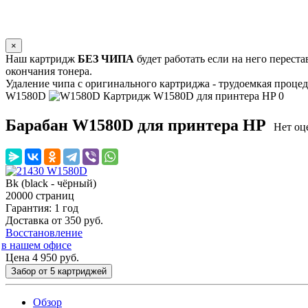
×
Наш картридж
БЕЗ ЧИПА
будет работать если на него перест
окончания тонера.
Удаление чипа с оригинального картриджа - трудоемкая процед
W1580D
Картридж W1580D для принтера HP
0
Барабан W1580D для принтера HP
Нет оц
Bk (black - чёрный)
20000 страниц
Гарантия: 1 год
Доставка от 350 руб.
Восстановление
в нашем офисе
Цена 4 950
руб.
Забор от 5 картриджей
Обзор