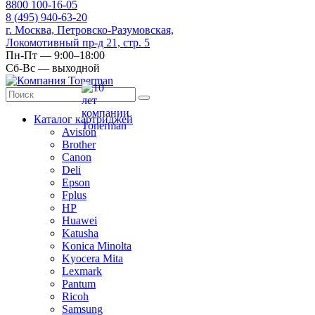
8
800
100-16-05
8
(495)
940-63-20
г. Москва, Петровско-Разумовская,
Локомотивный пр-д 21, стр. 5
Пн-Пт — 9:00–18:00
Сб-Вс — выходной
Каталог картриджей
Avision
Brother
Canon
Deli
Epson
Fplus
HP
Huawei
Katusha
Konica Minolta
Kyocera Mita
Lexmark
Pantum
Ricoh
Samsung