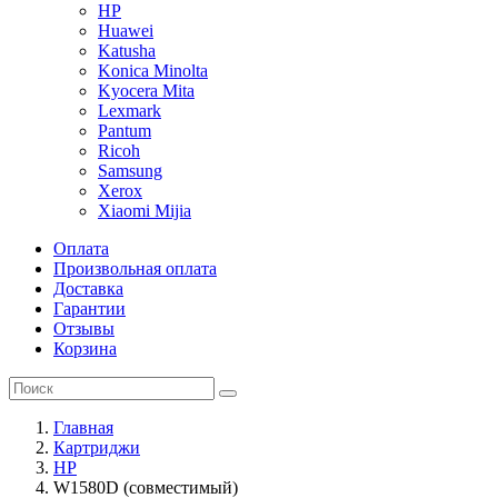
HP
Huawei
Katusha
Konica Minolta
Kyocera Mita
Lexmark
Pantum
Ricoh
Samsung
Xerox
Xiaomi Mijia
Оплата
Произвольная оплата
Доставка
Гарантии
Отзывы
Корзина
Главная
Картриджи
HP
W1580D (совместимый)