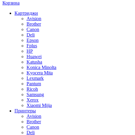
Корзина
Картриджи
Avision
Brother
Canon
Deli
Epson
Fplus
HP
Huawei
Katusha
Konica Minolta
Kyocera Mita
Lexmark
Pantum
Ricoh
Samsung
Xerox
Xiaomi Mijia
Принтеры
Avision
Brother
Canon
Deli