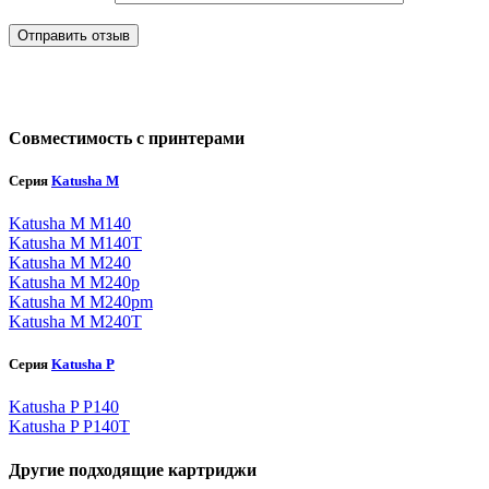
Отправить отзыв
Совместимость с принтерами
Серия
Katusha M
Katusha M M140
Katusha M M140T
Katusha M M240
Katusha M M240p
Katusha M M240pm
Katusha M M240T
Серия
Katusha P
Katusha P P140
Katusha P P140T
Другие подходящие картриджи