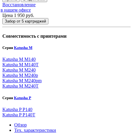
Восстановление
в нашем офисе
Цена 1 950
руб.
Забор от 5 картриджей
Совместимость с принтерами
Серия
Katusha M
Katusha M M140
Katusha M M140T
Katusha M M240
Katusha M M240p
Katusha M M240pm
Katusha M M240T
Серия
Katusha P
Katusha P P140
Katusha P P140T
Обзор
Тех. характеристики