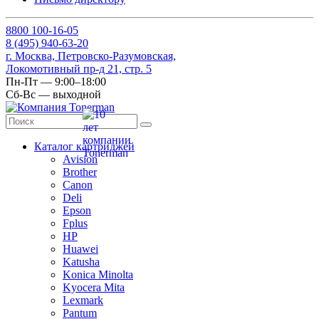
8
800
100-16-05
8
(495)
940-63-20
г. Москва, Петровско-Разумовская,
Локомотивный пр-д 21, стр. 5
Пн-Пт — 9:00–18:00
Сб-Вс — выходной
Каталог картриджей
Avision
Brother
Canon
Deli
Epson
Fplus
HP
Huawei
Katusha
Konica Minolta
Kyocera Mita
Lexmark
Pantum