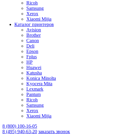
Ricoh
Samsung
Xerox
Xiaomi Mijia
Каталог принтеров
Avision
Brother
Canon
Deli
Epson
Fplus
HP
Huawei
Katusha
Konica Minolta
Kyocera Mita
Lexmark
Pantum
Ricoh
Samsung
Xerox
Xiaomi Mijia
8 (800) 100-16-05
8 (495) 940-63-20
заказать звонок