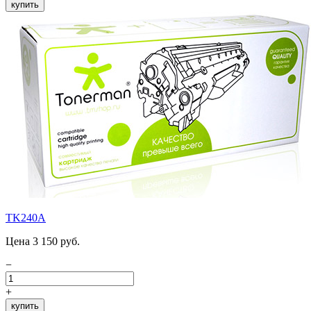
купить
TK240A
Цена 3 150 руб.
−
+
купить