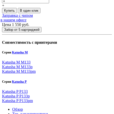
+
Купить
В один клик
Заправка с чипом
в нашем офисе
Цена 1 550
руб.
Забор от 5 картриджей
Совместимость с принтерами
Серия
Katusha M
Katusha M M133
Katusha M M133p
Katusha M M133pm
Серия
Katusha P
Katusha P P133
Katusha P P133p
Katusha P P133pm
Обзор
Тех. характеристики