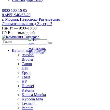
8
800
100-16-05
8
(495)
940-63-20
г. Москва, Петровско-Разумовская,
Локомотивный пр-д 21, стр. 5
Пн-Пт — 9:00–18:00
Сб-Вс — выходной
Каталог картриджей
Avision
Brother
Canon
Deli
Epson
Fplus
HP
Huawei
Katusha
Konica Minolta
Kyocera Mita
Lexmark
Pantum