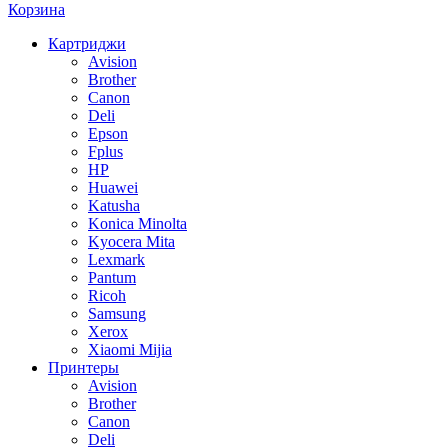
Корзина
Картриджи
Avision
Brother
Canon
Deli
Epson
Fplus
HP
Huawei
Katusha
Konica Minolta
Kyocera Mita
Lexmark
Pantum
Ricoh
Samsung
Xerox
Xiaomi Mijia
Принтеры
Avision
Brother
Canon
Deli