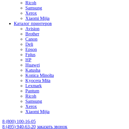
Ricoh
Samsung
Xerox
Xiaomi Mijia
Каталог принтеров
Avision
Brother
Canon
Deli
Epson
Fplus
HP
Huawei
Katusha
Konica Minolta
Kyocera Mita
Lexmark
Pantum
Ricoh
Samsung
Xerox
Xiaomi Mijia
8 (800) 100-16-05
8 (495) 940-63-20
заказать звонок