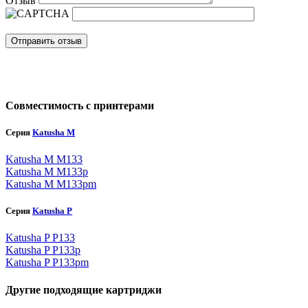
Отзыв
Отправить отзыв
Совместимость с принтерами
Серия
Katusha M
Katusha M M133
Katusha M M133p
Katusha M M133pm
Серия
Katusha P
Katusha P P133
Katusha P P133p
Katusha P P133pm
Другие подходящие картриджи