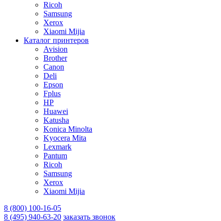
Ricoh
Samsung
Xerox
Xiaomi Mijia
Каталог принтеров
Avision
Brother
Canon
Deli
Epson
Fplus
HP
Huawei
Katusha
Konica Minolta
Kyocera Mita
Lexmark
Pantum
Ricoh
Samsung
Xerox
Xiaomi Mijia
8 (800) 100-16-05
8 (495) 940-63-20
заказать звонок