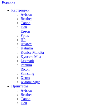
Корзина
Картриджи
Avision
Brother
Canon
Deli
Epson
Fplus
HP
Huawei
Katusha
Konica Minolta
Kyocera Mita
Lexmark
Pantum
Ricoh
Samsung
Xerox
Xiaomi Mijia
Принтеры
Avision
Brother
Canon
Deli