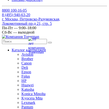
8
800
100-16-05
8
(495)
940-63-20
г. Москва, Петровско-Разумовская,
Локомотивный пр-д 21, стр. 5
Пн-Пт — 9:00–18:00
Сб-Вс — выходной
Каталог картриджей
Avision
Brother
Canon
Deli
Epson
Fplus
HP
Huawei
Katusha
Konica Minolta
Kyocera Mita
Lexmark
Pantum