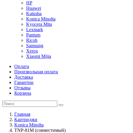
HP
Huawei
Katusha
Konica Minolta
Kyocera Mita
Lexmark
Pantum
Ricoh
Samsung
Xerox
Xiaomi Mijia
Оплата
Произвольная оплата
Доставка
Гарантии
Отзывы
Корзина
Главная
Картриджи
Konica Minolta
TNP-81M (совместимый)