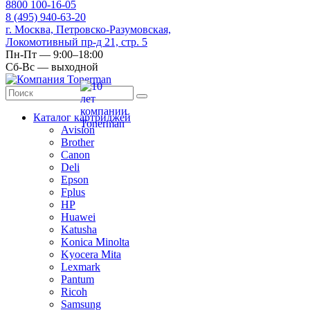
8
800
100-16-05
8
(495)
940-63-20
г. Москва, Петровско-Разумовская,
Локомотивный пр-д 21, стр. 5
Пн-Пт — 9:00–18:00
Сб-Вс — выходной
Каталог картриджей
Avision
Brother
Canon
Deli
Epson
Fplus
HP
Huawei
Katusha
Konica Minolta
Kyocera Mita
Lexmark
Pantum
Ricoh
Samsung