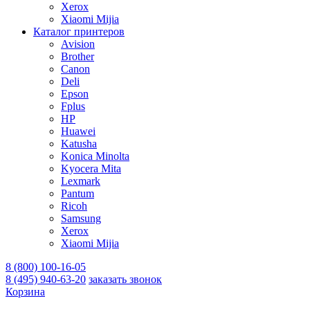
Xerox
Xiaomi Mijia
Каталог принтеров
Avision
Brother
Canon
Deli
Epson
Fplus
HP
Huawei
Katusha
Konica Minolta
Kyocera Mita
Lexmark
Pantum
Ricoh
Samsung
Xerox
Xiaomi Mijia
8 (800) 100-16-05
8 (495) 940-63-20
заказать звонок
Корзина