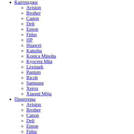
Картриджи
Avision
Brother
Canon
Deli
Epson
Fplus
HP
Huawei
Katusha
Konica Minolta
Kyocera Mita
Lexmark
Pantum
Ricoh
Samsung
Xerox
Xiaomi Mijia
Принтеры
Avision
Brother
Canon
Deli
Epson
Fplus