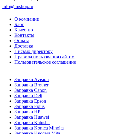
info@tmshop.ru
О компании
Блог
Качество
Контакты
Оплата
Доставка
Письмо директору
Правила пользования сайтом
Пользовательское соглашение
Заправка Avision
Заправка Brother
Заправка Canon
Заправка Deli
Заправка Epson
Заправка Fplus
Заправка HP
Заправка Huawei
Заправка Katusha
Заправка Konica Minolta
Заправка Kyocera Mita