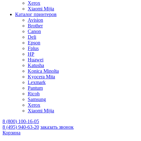
Xerox
Xiaomi Mijia
Каталог принтеров
Avision
Brother
Canon
Deli
Epson
Fplus
HP
Huawei
Katusha
Konica Minolta
Kyocera Mita
Lexmark
Pantum
Ricoh
Samsung
Xerox
Xiaomi Mijia
8 (800) 100-16-05
8 (495) 940-63-20
заказать звонок
Корзина