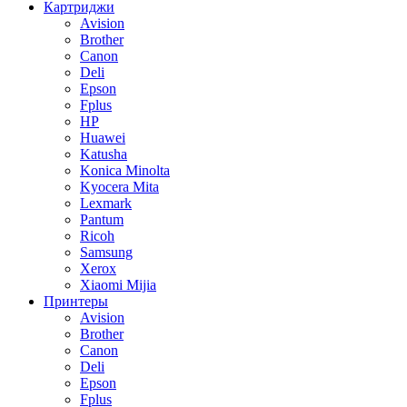
Картриджи
Avision
Brother
Canon
Deli
Epson
Fplus
HP
Huawei
Katusha
Konica Minolta
Kyocera Mita
Lexmark
Pantum
Ricoh
Samsung
Xerox
Xiaomi Mijia
Принтеры
Avision
Brother
Canon
Deli
Epson
Fplus