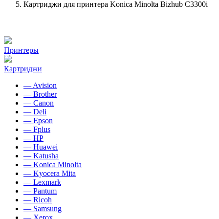
Картриджи для принтера Konica Minolta Bizhub C3300i
Принтеры
Картриджи
— Avision
— Brother
— Canon
— Deli
— Epson
— Fplus
— HP
— Huawei
— Katusha
— Konica Minolta
— Kyocera Mita
— Lexmark
— Pantum
— Ricoh
— Samsung
— Xerox