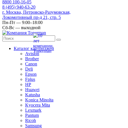
8
800
100-16-05
8
(495)
940-63-20
г. Москва, Петровско-Разумовская,
Локомотивный пр-д 21, стр. 5
Пн-Пт — 9:00–18:00
Сб-Вс — выходной
Каталог картриджей
Avision
Brother
Canon
Deli
Epson
Fplus
HP
Huawei
Katusha
Konica Minolta
Kyocera Mita
Lexmark
Pantum
Ricoh
Samsung