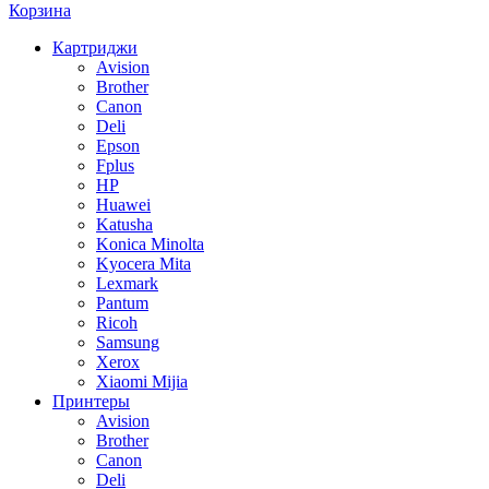
Корзина
Картриджи
Avision
Brother
Canon
Deli
Epson
Fplus
HP
Huawei
Katusha
Konica Minolta
Kyocera Mita
Lexmark
Pantum
Ricoh
Samsung
Xerox
Xiaomi Mijia
Принтеры
Avision
Brother
Canon
Deli