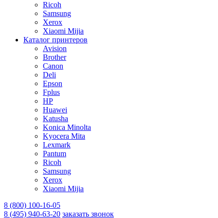
Ricoh
Samsung
Xerox
Xiaomi Mijia
Каталог принтеров
Avision
Brother
Canon
Deli
Epson
Fplus
HP
Huawei
Katusha
Konica Minolta
Kyocera Mita
Lexmark
Pantum
Ricoh
Samsung
Xerox
Xiaomi Mijia
8 (800) 100-16-05
8 (495) 940-63-20
заказать звонок