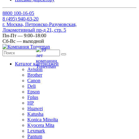
8
800
100-16-05
8
(495)
940-63-20
г. Москва, Петровско-Разумовская,
Локомотивный пр-д 21, стр. 5
Пн-Пт — 9:00–18:00
Сб-Вс — выходной
Каталог картриджей
Avision
Brother
Canon
Deli
Epson
Fplus
HP
Huawei
Katusha
Konica Minolta
Kyocera Mita
Lexmark
Pantum