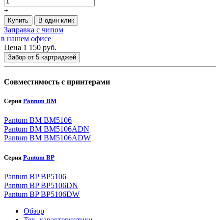
+
Купить
В один клик
Заправка с чипом
в нашем офисе
Цена 1 150
руб.
Забор от 5 картриджей
Совместимость с принтерами
Серия
Pantum BM
Pantum BM BM5106
Pantum BM BM5106ADN
Pantum BM BM5106ADW
Серия
Pantum BP
Pantum BP BP5106
Pantum BP BP5106DN
Pantum BP BP5106DW
Обзор
Тех. характеристики