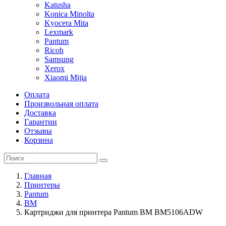
Katusha
Konica Minolta
Kyocera Mita
Lexmark
Pantum
Ricoh
Samsung
Xerox
Xiaomi Mijia
Оплата
Произвольная оплата
Доставка
Гарантии
Отзывы
Корзина
Главная
Принтеры
Pantum
BM
Картриджи для принтера Pantum BM BM5106ADW