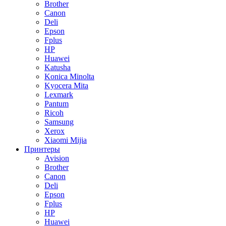
Brother
Canon
Deli
Epson
Fplus
HP
Huawei
Katusha
Konica Minolta
Kyocera Mita
Lexmark
Pantum
Ricoh
Samsung
Xerox
Xiaomi Mijia
Принтеры
Avision
Brother
Canon
Deli
Epson
Fplus
HP
Huawei