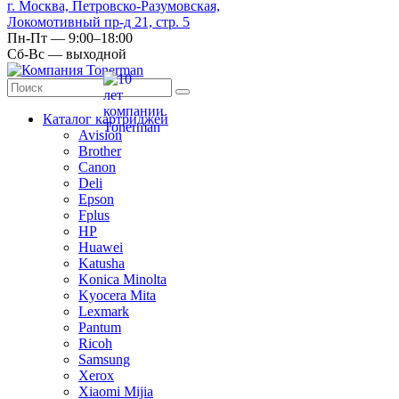
г. Москва, Петровско-Разумовская,
Локомотивный пр-д 21, стр. 5
Пн-Пт — 9:00–18:00
Сб-Вс — выходной
Каталог картриджей
Avision
Brother
Canon
Deli
Epson
Fplus
HP
Huawei
Katusha
Konica Minolta
Kyocera Mita
Lexmark
Pantum
Ricoh
Samsung
Xerox
Xiaomi Mijia