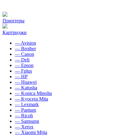
Принтеры
Картриджи
— Avision
— Brother
— Canon
— Deli
— Epson
— Fplus
— HP
— Huawei
— Katusha
— Konica Minolta
— Kyocera Mita
— Lexmark
— Pantum
— Ricoh
— Samsung
— Xerox
— Xiaomi Mijia