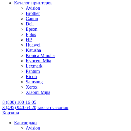
Каталог принтеров
Avision
Brother
Canon
Deli
Epson
Fplus
HP
Huawei
Katusha
Konica Minolta
Kyocera Mita
Lexmark
Pantum
Ricoh
Samsung
Xerox
Xiaomi Mijia
8 (800) 100-16-05
8 (495) 940-63-20
заказать звонок
Корзина
Картриджи
Avision