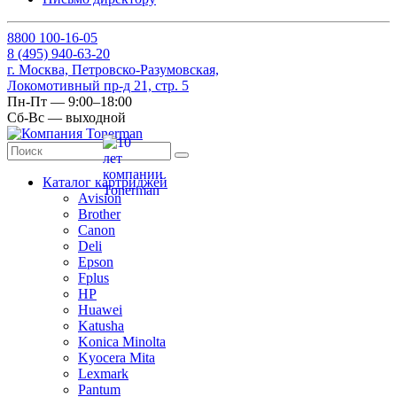
8
800
100-16-05
8
(495)
940-63-20
г. Москва, Петровско-Разумовская,
Локомотивный пр-д 21, стр. 5
Пн-Пт — 9:00–18:00
Сб-Вс — выходной
Каталог картриджей
Avision
Brother
Canon
Deli
Epson
Fplus
HP
Huawei
Katusha
Konica Minolta
Kyocera Mita
Lexmark
Pantum