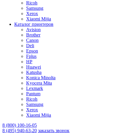
Ricoh
Samsung
Xerox
Xiaomi Mijia
Каталог принтеров
Avision
Brother
Canon
Deli
Epson
Fplus
HP
Huawei
Katusha
Konica Minolta
Kyocera Mita
Lexmark
Pantum
Ricoh
Samsung
Xerox
Xiaomi Mijia
8 (800) 100-16-05
8 (495) 940-63-20
заказать звонок