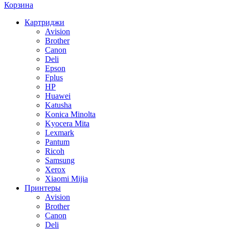
Корзина
Картриджи
Avision
Brother
Canon
Deli
Epson
Fplus
HP
Huawei
Katusha
Konica Minolta
Kyocera Mita
Lexmark
Pantum
Ricoh
Samsung
Xerox
Xiaomi Mijia
Принтеры
Avision
Brother
Canon
Deli