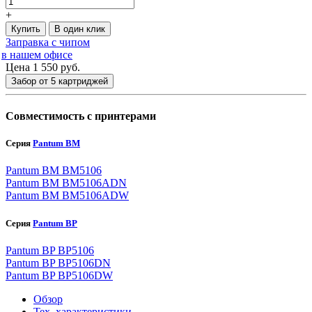
+
Купить
В один клик
Заправка с чипом
в нашем офисе
Цена 1 550
руб.
Забор от 5 картриджей
Совместимость с принтерами
Серия
Pantum BM
Pantum BM BM5106
Pantum BM BM5106ADN
Pantum BM BM5106ADW
Серия
Pantum BP
Pantum BP BP5106
Pantum BP BP5106DN
Pantum BP BP5106DW
Обзор
Тех. характеристики