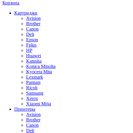
Корзина
Картриджи
Avision
Brother
Canon
Deli
Epson
Fplus
HP
Huawei
Katusha
Konica Minolta
Kyocera Mita
Lexmark
Pantum
Ricoh
Samsung
Xerox
Xiaomi Mijia
Принтеры
Avision
Brother
Canon
Deli