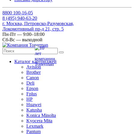
8
800
100-16-05
8
(495)
940-63-20
г. Москва, Петровско-Разумовская,
Локомотивный пр-д 21, стр. 5
Пн-Пт — 9:00–18:00
Сб-Вс — выходной
Каталог картриджей
Avision
Brother
Canon
Deli
Epson
Fplus
HP
Huawei
Katusha
Konica Minolta
Kyocera Mita
Lexmark
Pantum