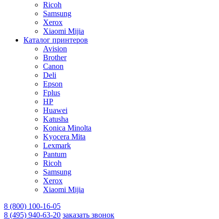
Ricoh
Samsung
Xerox
Xiaomi Mijia
Каталог принтеров
Avision
Brother
Canon
Deli
Epson
Fplus
HP
Huawei
Katusha
Konica Minolta
Kyocera Mita
Lexmark
Pantum
Ricoh
Samsung
Xerox
Xiaomi Mijia
8 (800) 100-16-05
8 (495) 940-63-20
заказать звонок