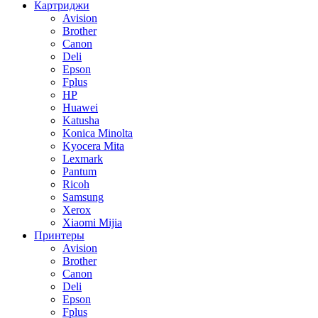
Картриджи
Avision
Brother
Canon
Deli
Epson
Fplus
HP
Huawei
Katusha
Konica Minolta
Kyocera Mita
Lexmark
Pantum
Ricoh
Samsung
Xerox
Xiaomi Mijia
Принтеры
Avision
Brother
Canon
Deli
Epson
Fplus