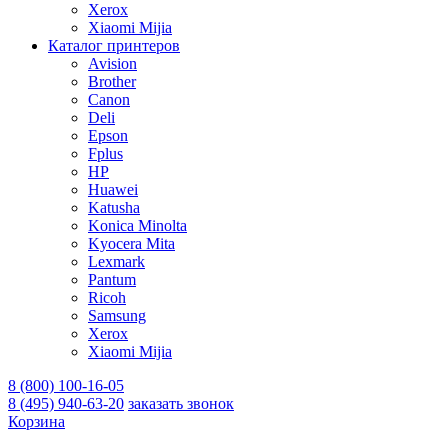
Xerox
Xiaomi Mijia
Каталог принтеров
Avision
Brother
Canon
Deli
Epson
Fplus
HP
Huawei
Katusha
Konica Minolta
Kyocera Mita
Lexmark
Pantum
Ricoh
Samsung
Xerox
Xiaomi Mijia
8 (800) 100-16-05
8 (495) 940-63-20
заказать звонок
Корзина