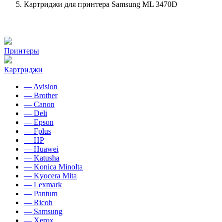
Картриджи для принтера Samsung ML 3470D
Принтеры
Картриджи
— Avision
— Brother
— Canon
— Deli
— Epson
— Fplus
— HP
— Huawei
— Katusha
— Konica Minolta
— Kyocera Mita
— Lexmark
— Pantum
— Ricoh
— Samsung
— Xerox