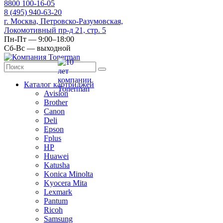
8
800
100-16-05
8
(495)
940-63-20
г. Москва, Петровско-Разумовская,
Локомотивный пр-д 21, стр. 5
Пн-Пт — 9:00–18:00
Сб-Вс — выходной
Каталог картриджей
Avision
Brother
Canon
Deli
Epson
Fplus
HP
Huawei
Katusha
Konica Minolta
Kyocera Mita
Lexmark
Pantum
Ricoh
Samsung