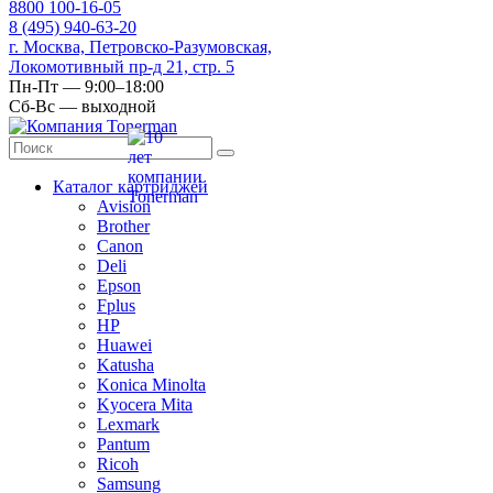
8
800
100-16-05
8
(495)
940-63-20
г. Москва, Петровско-Разумовская,
Локомотивный пр-д 21, стр. 5
Пн-Пт — 9:00–18:00
Сб-Вс — выходной
Каталог картриджей
Avision
Brother
Canon
Deli
Epson
Fplus
HP
Huawei
Katusha
Konica Minolta
Kyocera Mita
Lexmark
Pantum
Ricoh
Samsung