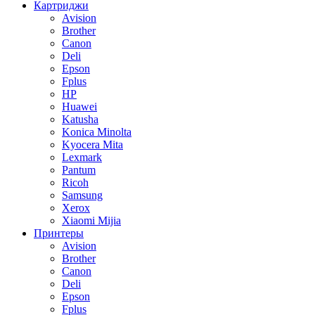
Картриджи
Avision
Brother
Canon
Deli
Epson
Fplus
HP
Huawei
Katusha
Konica Minolta
Kyocera Mita
Lexmark
Pantum
Ricoh
Samsung
Xerox
Xiaomi Mijia
Принтеры
Avision
Brother
Canon
Deli
Epson
Fplus