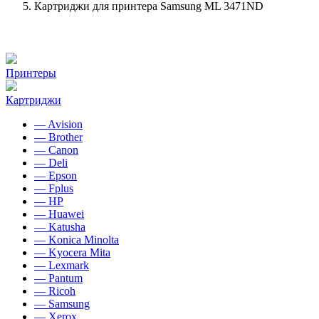
Картриджи для принтера Samsung ML 3471ND
Принтеры
Картриджи
— Avision
— Brother
— Canon
— Deli
— Epson
— Fplus
— HP
— Huawei
— Katusha
— Konica Minolta
— Kyocera Mita
— Lexmark
— Pantum
— Ricoh
— Samsung
— Xerox