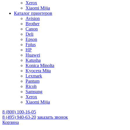
Xerox
Xiaomi Mijia
Каталог принтеров
Avision
Brother
Canon
Deli
Epson
Fplus
HP
Huawei
Katusha
Konica Minolta
Kyocera Mita
Lexmark
Pantum
Ricoh
Samsung
Xerox
Xiaomi Mijia
8 (800) 100-16-05
8 (495) 940-63-20
заказать звонок
Корзина