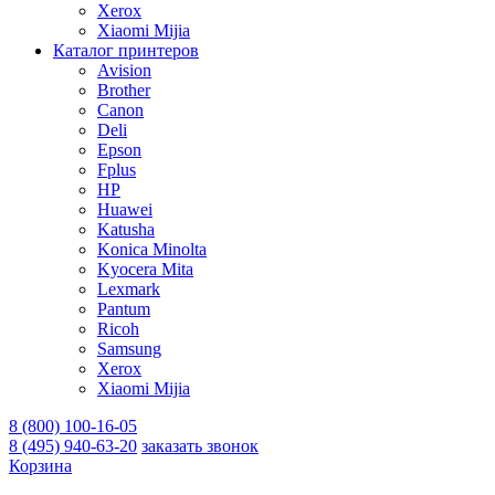
Xerox
Xiaomi Mijia
Каталог принтеров
Avision
Brother
Canon
Deli
Epson
Fplus
HP
Huawei
Katusha
Konica Minolta
Kyocera Mita
Lexmark
Pantum
Ricoh
Samsung
Xerox
Xiaomi Mijia
8 (800) 100-16-05
8 (495) 940-63-20
заказать звонок
Корзина