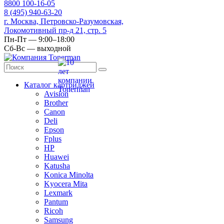
8
800
100-16-05
8
(495)
940-63-20
г. Москва, Петровско-Разумовская,
Локомотивный пр-д 21, стр. 5
Пн-Пт — 9:00–18:00
Сб-Вс — выходной
Каталог картриджей
Avision
Brother
Canon
Deli
Epson
Fplus
HP
Huawei
Katusha
Konica Minolta
Kyocera Mita
Lexmark
Pantum
Ricoh
Samsung