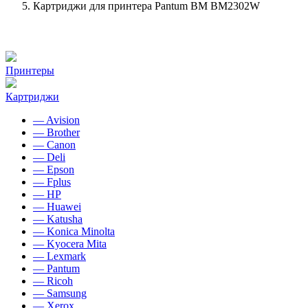
Картриджи для принтера Pantum BM BM2302W
Принтеры
Картриджи
— Avision
— Brother
— Canon
— Deli
— Epson
— Fplus
— HP
— Huawei
— Katusha
— Konica Minolta
— Kyocera Mita
— Lexmark
— Pantum
— Ricoh
— Samsung
— Xerox