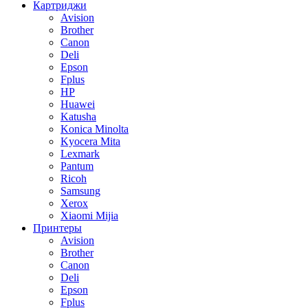
Картриджи
Avision
Brother
Canon
Deli
Epson
Fplus
HP
Huawei
Katusha
Konica Minolta
Kyocera Mita
Lexmark
Pantum
Ricoh
Samsung
Xerox
Xiaomi Mijia
Принтеры
Avision
Brother
Canon
Deli
Epson
Fplus