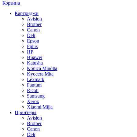
Корзина
Картриджи
Avision
Brother
Canon
Deli
Epson
Fplus
HP
Huawei
Katusha
Konica Minolta
Kyocera Mita
Lexmark
Pantum
Ricoh
Samsung
Xerox
Xiaomi Mijia
Принтеры
Avision
Brother
Canon
Deli