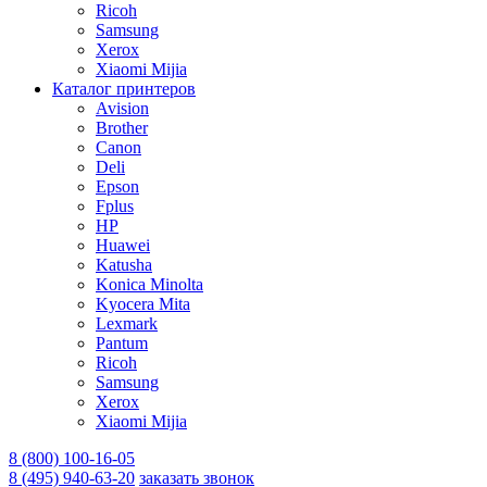
Ricoh
Samsung
Xerox
Xiaomi Mijia
Каталог принтеров
Avision
Brother
Canon
Deli
Epson
Fplus
HP
Huawei
Katusha
Konica Minolta
Kyocera Mita
Lexmark
Pantum
Ricoh
Samsung
Xerox
Xiaomi Mijia
8 (800) 100-16-05
8 (495) 940-63-20
заказать звонок