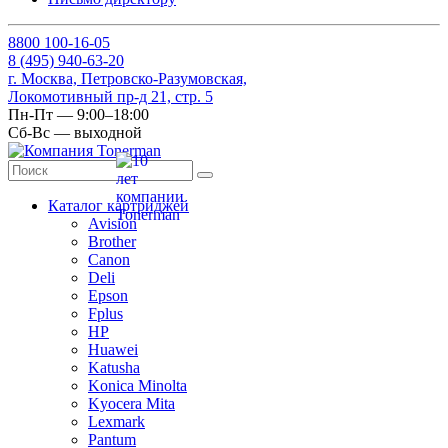
8
800
100-16-05
8
(495)
940-63-20
г. Москва, Петровско-Разумовская,
Локомотивный пр-д 21, стр. 5
Пн-Пт — 9:00–18:00
Сб-Вс — выходной
Каталог картриджей
Avision
Brother
Canon
Deli
Epson
Fplus
HP
Huawei
Katusha
Konica Minolta
Kyocera Mita
Lexmark
Pantum