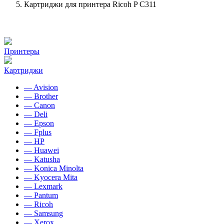
Картриджи для принтера Ricoh P C311
Принтеры
Картриджи
— Avision
— Brother
— Canon
— Deli
— Epson
— Fplus
— HP
— Huawei
— Katusha
— Konica Minolta
— Kyocera Mita
— Lexmark
— Pantum
— Ricoh
— Samsung
— Xerox