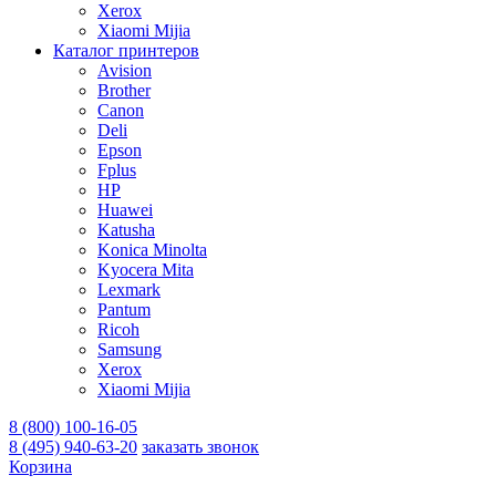
Xerox
Xiaomi Mijia
Каталог принтеров
Avision
Brother
Canon
Deli
Epson
Fplus
HP
Huawei
Katusha
Konica Minolta
Kyocera Mita
Lexmark
Pantum
Ricoh
Samsung
Xerox
Xiaomi Mijia
8 (800) 100-16-05
8 (495) 940-63-20
заказать звонок
Корзина