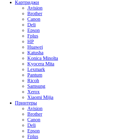
Картриджи
Avision
Brother
Canon
Deli
Epson
Fplus
HP
Huawei
Katusha
Konica Minolta
Kyocera Mita
Lexmark
Pantum
Ricoh
Samsung
Xerox
Xiaomi Mijia
Принтеры
Avision
Brother
Canon
Deli
Epson
Fplus