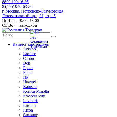
8
800
100-16-05
8
(495)
940-63-20
г. Москва, Петровско-Разумовская,
Локомотивный пр-д 21, стр. 5
Пн-Пт — 9:00–18:00
Сб-Вс — выходной
Каталог картриджей
Avision
Brother
Canon
Deli
Epson
Fplus
HP
Huawei
Katusha
Konica Minolta
Kyocera Mita
Lexmark
Pantum
Ricoh
Samsung