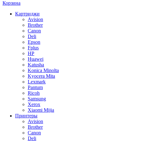
Корзина
Картриджи
Avision
Brother
Canon
Deli
Epson
Fplus
HP
Huawei
Katusha
Konica Minolta
Kyocera Mita
Lexmark
Pantum
Ricoh
Samsung
Xerox
Xiaomi Mijia
Принтеры
Avision
Brother
Canon
Deli