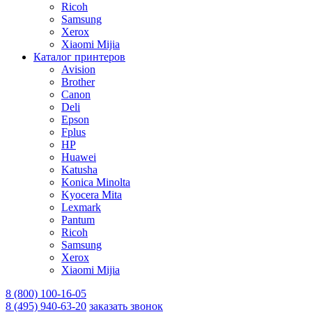
Ricoh
Samsung
Xerox
Xiaomi Mijia
Каталог принтеров
Avision
Brother
Canon
Deli
Epson
Fplus
HP
Huawei
Katusha
Konica Minolta
Kyocera Mita
Lexmark
Pantum
Ricoh
Samsung
Xerox
Xiaomi Mijia
8 (800) 100-16-05
8 (495) 940-63-20
заказать звонок