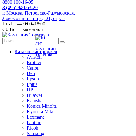
8
800
100-16-05
8
(495)
940-63-20
г. Москва, Петровско-Разумовская,
Локомотивный пр-д 21, стр. 5
Пн-Пт — 9:00–18:00
Сб-Вс — выходной
Каталог картриджей
Avision
Brother
Canon
Deli
Epson
Fplus
HP
Huawei
Katusha
Konica Minolta
Kyocera Mita
Lexmark
Pantum
Ricoh
Samsung