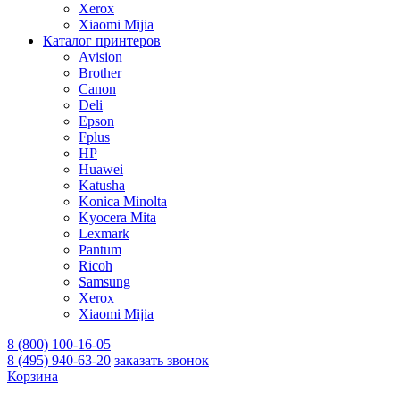
Xerox
Xiaomi Mijia
Каталог принтеров
Avision
Brother
Canon
Deli
Epson
Fplus
HP
Huawei
Katusha
Konica Minolta
Kyocera Mita
Lexmark
Pantum
Ricoh
Samsung
Xerox
Xiaomi Mijia
8 (800) 100-16-05
8 (495) 940-63-20
заказать звонок
Корзина