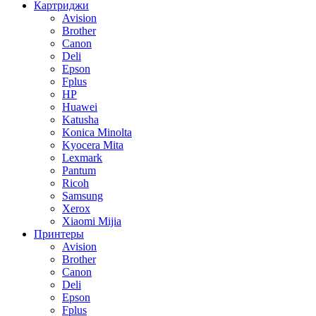
Картриджи
Avision
Brother
Canon
Deli
Epson
Fplus
HP
Huawei
Katusha
Konica Minolta
Kyocera Mita
Lexmark
Pantum
Ricoh
Samsung
Xerox
Xiaomi Mijia
Принтеры
Avision
Brother
Canon
Deli
Epson
Fplus