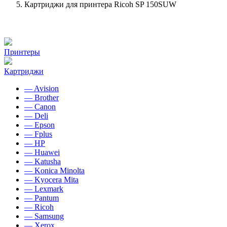
Картриджи для принтера Ricoh SP 150SUW
Принтеры
Картриджи
— Avision
— Brother
— Canon
— Deli
— Epson
— Fplus
— HP
— Huawei
— Katusha
— Konica Minolta
— Kyocera Mita
— Lexmark
— Pantum
— Ricoh
— Samsung
— Xerox