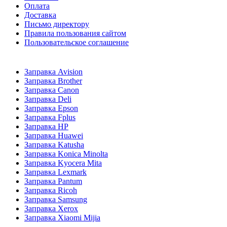
Оплата
Доставка
Письмо директору
Правила пользования сайтом
Пользовательское соглашение
Заправка Avision
Заправка Brother
Заправка Canon
Заправка Deli
Заправка Epson
Заправка Fplus
Заправка HP
Заправка Huawei
Заправка Katusha
Заправка Konica Minolta
Заправка Kyocera Mita
Заправка Lexmark
Заправка Pantum
Заправка Ricoh
Заправка Samsung
Заправка Xerox
Заправка Xiaomi Mijia