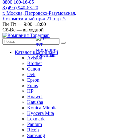
8
800
100-16-05
8
(495)
940-63-20
г. Москва, Петровско-Разумовская,
Локомотивный пр-д 21, стр. 5
Пн-Пт — 9:00–18:00
Сб-Вс — выходной
Каталог картриджей
Avision
Brother
Canon
Deli
Epson
Fplus
HP
Huawei
Katusha
Konica Minolta
Kyocera Mita
Lexmark
Pantum
Ricoh
Samsung