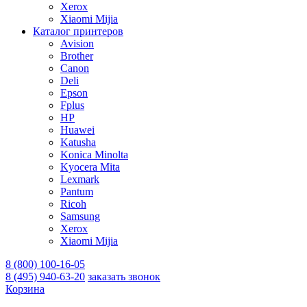
Xerox
Xiaomi Mijia
Каталог принтеров
Avision
Brother
Canon
Deli
Epson
Fplus
HP
Huawei
Katusha
Konica Minolta
Kyocera Mita
Lexmark
Pantum
Ricoh
Samsung
Xerox
Xiaomi Mijia
8 (800) 100-16-05
8 (495) 940-63-20
заказать звонок
Корзина