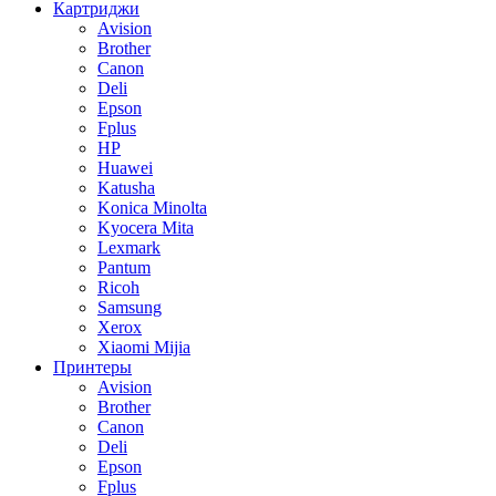
Картриджи
Avision
Brother
Canon
Deli
Epson
Fplus
HP
Huawei
Katusha
Konica Minolta
Kyocera Mita
Lexmark
Pantum
Ricoh
Samsung
Xerox
Xiaomi Mijia
Принтеры
Avision
Brother
Canon
Deli
Epson
Fplus