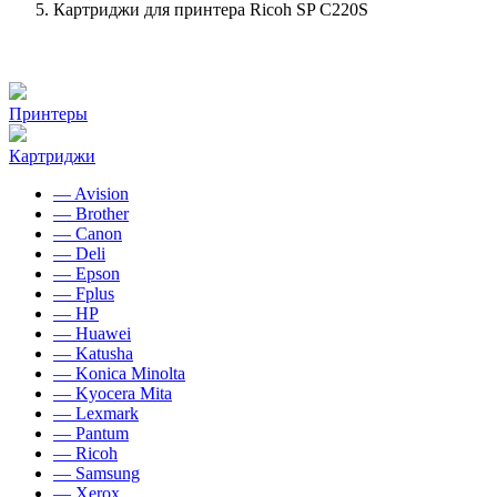
Картриджи для принтера Ricoh SP C220S
Принтеры
Картриджи
— Avision
— Brother
— Canon
— Deli
— Epson
— Fplus
— HP
— Huawei
— Katusha
— Konica Minolta
— Kyocera Mita
— Lexmark
— Pantum
— Ricoh
— Samsung
— Xerox