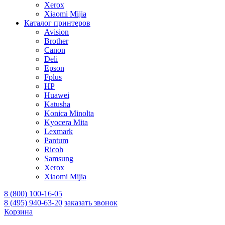
Xerox
Xiaomi Mijia
Каталог принтеров
Avision
Brother
Canon
Deli
Epson
Fplus
HP
Huawei
Katusha
Konica Minolta
Kyocera Mita
Lexmark
Pantum
Ricoh
Samsung
Xerox
Xiaomi Mijia
8 (800) 100-16-05
8 (495) 940-63-20
заказать звонок
Корзина