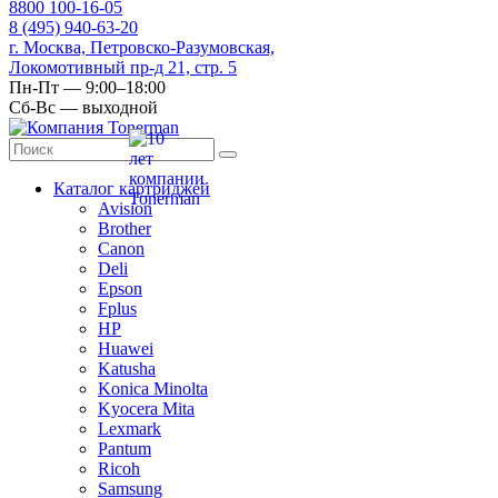
8
800
100-16-05
8
(495)
940-63-20
г. Москва, Петровско-Разумовская,
Локомотивный пр-д 21, стр. 5
Пн-Пт — 9:00–18:00
Сб-Вс — выходной
Каталог картриджей
Avision
Brother
Canon
Deli
Epson
Fplus
HP
Huawei
Katusha
Konica Minolta
Kyocera Mita
Lexmark
Pantum
Ricoh
Samsung