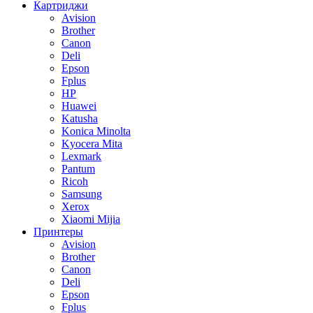
Картриджи
Avision
Brother
Canon
Deli
Epson
Fplus
HP
Huawei
Katusha
Konica Minolta
Kyocera Mita
Lexmark
Pantum
Ricoh
Samsung
Xerox
Xiaomi Mijia
Принтеры
Avision
Brother
Canon
Deli
Epson
Fplus