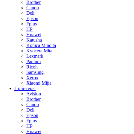
Brother
Canon
Deli
Epson
Fplus
HP
Huawei
Katusha
Konica Minolta
Kyocera Mita
Lexmark
Pantum
Ricoh
Samsung
Xerox
Xiaomi Mijia
Принтеры
Avision
Brother
Canon
Deli
Epson
Fplus
HP
Huawei