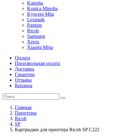
Katusha
Konica Minolta
Kyocera Mita
Lexmark
Pantum
Ricoh
Samsung
Xerox
Xiaomi Mijia
Оплата
Произвольная оплата
Доставка
Гарантии
Отзывы
Корзина
Главная
Принтеры
Ricoh
SP
Картриджи для принтера Ricoh SP C222