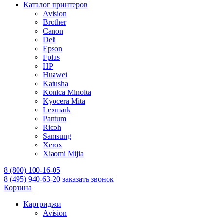
Каталог принтеров
Avision
Brother
Canon
Deli
Epson
Fplus
HP
Huawei
Katusha
Konica Minolta
Kyocera Mita
Lexmark
Pantum
Ricoh
Samsung
Xerox
Xiaomi Mijia
8 (800) 100-16-05
8 (495) 940-63-20
заказать звонок
Корзина
Картриджи
Avision