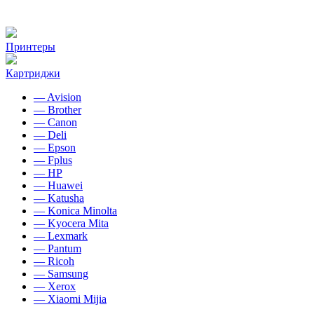
Принтеры
Картриджи
— Avision
— Brother
— Canon
— Deli
— Epson
— Fplus
— HP
— Huawei
— Katusha
— Konica Minolta
— Kyocera Mita
— Lexmark
— Pantum
— Ricoh
— Samsung
— Xerox
— Xiaomi Mijia