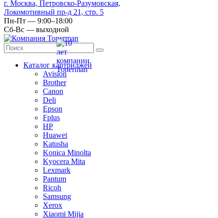
г. Москва, Петровско-Разумовская,
Локомотивный пр-д 21, стр. 5
Пн-Пт — 9:00–18:00
Сб-Вс — выходной
Каталог картриджей
Avision
Brother
Canon
Deli
Epson
Fplus
HP
Huawei
Katusha
Konica Minolta
Kyocera Mita
Lexmark
Pantum
Ricoh
Samsung
Xerox
Xiaomi Mijia