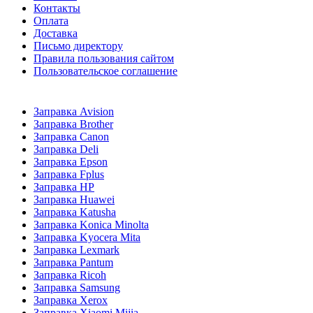
Контакты
Оплата
Доставка
Письмо директору
Правила пользования сайтом
Пользовательское соглашение
Заправка Avision
Заправка Brother
Заправка Canon
Заправка Deli
Заправка Epson
Заправка Fplus
Заправка HP
Заправка Huawei
Заправка Katusha
Заправка Konica Minolta
Заправка Kyocera Mita
Заправка Lexmark
Заправка Pantum
Заправка Ricoh
Заправка Samsung
Заправка Xerox
Заправка Xiaomi Mijia