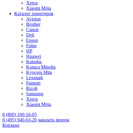
Xerox
Xiaomi Mijia
Каталог принтеров
Avision
Brother
Canon
Deli
Epson
Fplus
HP
Huawei
Katusha
Konica Minolta
Kyocera Mita
Lexmark
Pantum
Ricoh
Samsung
Xerox
Xiaomi Mijia
8 (800) 100-16-05
8 (495) 940-63-20
заказать звонок
Корзина