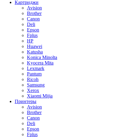
Картриджи
Avision
Brother
Canon
Deli
Epson
Fplus
HP
Huawei
Katusha
Konica Minolta
Kyocera Mita
Lexmark
Pantum
Ricoh
Samsung
Xerox
Xiaomi Mijia
Принтеры
Avision
Brother
Canon
Deli
Epson
Fplus