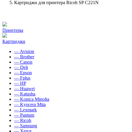
Картриджи для принтера Ricoh SP C221N
Принтеры
Картриджи
— Avision
— Brother
— Canon
— Deli
— Epson
— Fplus
— HP
— Huawei
— Katusha
— Konica Minolta
— Kyocera Mita
— Lexmark
— Pantum
— Ricoh
— Samsung
— Xerox