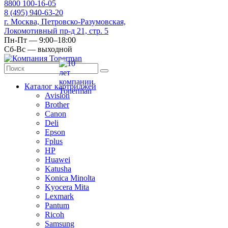
8
800
100-16-05
8
(495)
940-63-20
г. Москва, Петровско-Разумовская,
Локомотивный пр-д 21, стр. 5
Пн-Пт — 9:00–18:00
Сб-Вс — выходной
Каталог картриджей
Avision
Brother
Canon
Deli
Epson
Fplus
HP
Huawei
Katusha
Konica Minolta
Kyocera Mita
Lexmark
Pantum
Ricoh
Samsung