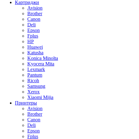
Картриджи
Avision
Brother
Canon
Deli
Epson
Fplus
HP
Huawei
Katusha
Konica Minolta
Kyocera Mita
Lexmark
Pantum
Ricoh
Samsung
Xerox
Xiaomi Mijia
Принтеры
Avision
Brother
Canon
Deli
Epson
Fplus