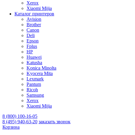
Xerox
Xiaomi Mijia
Каталог принтеров
Avision
Brother
Canon
Deli
Epson
Fplus
HP
Huawei
Katusha
Konica Minolta
Kyocera Mita
Lexmark
Pantum
Ricoh
Samsung
Xerox
Xiaomi Mijia
8 (800) 100-16-05
8 (495) 940-63-20
заказать звонок
Корзина