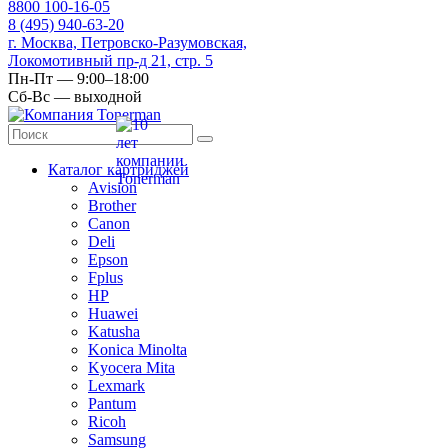
8
800
100-16-05
8
(495)
940-63-20
г. Москва, Петровско-Разумовская,
Локомотивный пр-д 21, стр. 5
Пн-Пт — 9:00–18:00
Сб-Вс — выходной
Каталог картриджей
Avision
Brother
Canon
Deli
Epson
Fplus
HP
Huawei
Katusha
Konica Minolta
Kyocera Mita
Lexmark
Pantum
Ricoh
Samsung