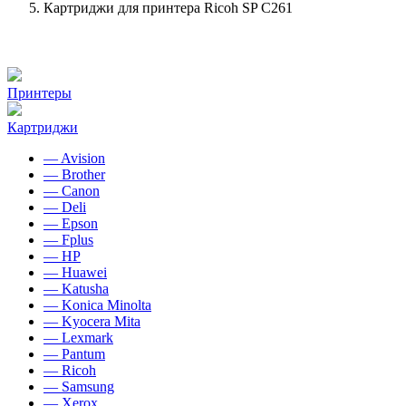
Картриджи для принтера Ricoh SP C261
Принтеры
Картриджи
— Avision
— Brother
— Canon
— Deli
— Epson
— Fplus
— HP
— Huawei
— Katusha
— Konica Minolta
— Kyocera Mita
— Lexmark
— Pantum
— Ricoh
— Samsung
— Xerox