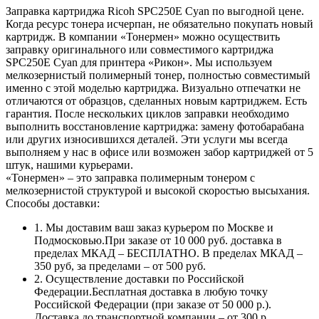
Заправка картриджа Ricoh SPC250E Cyan по выгодной цене.
Когда ресурс тонера исчерпан, не обязательно покупать новый
картридж. В компании «Тонермен» можно осуществить
заправку оригинального или совместимого картриджа
SPC250E Cyan для принтера «Рикон». Мы используем
мелкозернистый полимерный тонер, полностью совместимый
именно с этой моделью картриджа. Визуально отпечатки не
отличаются от образцов, сделанных новым картриджем. Есть
гарантия. После нескольких циклов заправки необходимо
выполнить восстановление картриджа: замену фотобарабана
или других износившихся деталей. Эти услуги мы всегда
выполняем у нас в офисе или возможен забор картриджей от 5
штук, нашими курьерами.
«Тонермен» – это заправка полимерным тонером с
мелкозернистой структурой и высокой скоростью высыхания.
Способы доставки:
1. Мы доставим ваш заказ курьером по Москве и
Подмосковью.При заказе от 10 000 руб. доставка в
пределах МКАД – БЕСПЛАТНО. В пределах МКАД –
350 руб, за пределами – от 500 руб.
2. Осуществление доставки по Российской
Федерации.Бесплатная доставка в любую точку
Российской Федерации (при заказе от 50 000 р.).
Доставка до транспортной компании – от 300 р.