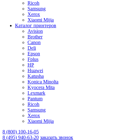
Ricoh
Samsung
Xerox
Xiaomi Mijia
Каталог принтеров
Avision
Brother
Canon
Deli
Epson
Fplus
HP
Huawei
Katusha
Konica Minolta
Kyocera Mita
Lexmark
Pantum
Ricoh
Samsung
Xerox
Xiaomi Mijia
8 (800) 100-16-05
8 (495) 940-63-20
заказать звонок