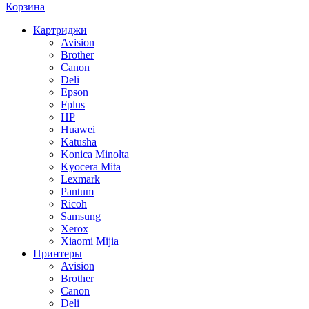
Корзина
Картриджи
Avision
Brother
Canon
Deli
Epson
Fplus
HP
Huawei
Katusha
Konica Minolta
Kyocera Mita
Lexmark
Pantum
Ricoh
Samsung
Xerox
Xiaomi Mijia
Принтеры
Avision
Brother
Canon
Deli