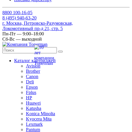
8
800
100-16-05
8
(495)
940-63-20
г. Москва, Петровско-Разумовская,
Локомотивный пр-д 21, стр. 5
Пн-Пт — 9:00–18:00
Сб-Вс — выходной
Каталог картриджей
Avision
Brother
Canon
Deli
Epson
Fplus
HP
Huawei
Katusha
Konica Minolta
Kyocera Mita
Lexmark
Pantum