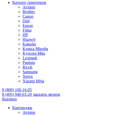
Каталог принтеров
Avision
Brother
Canon
Deli
Epson
Fplus
HP
Huawei
Katusha
Konica Minolta
Kyocera Mita
Lexmark
Pantum
Ricoh
Samsung
Xerox
Xiaomi Mijia
8 (800) 100-16-05
8 (495) 940-63-20
заказать звонок
Корзина
Картриджи
Avision