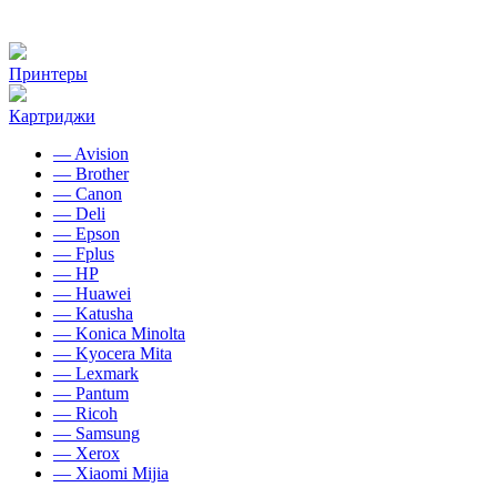
Принтеры
Картриджи
— Avision
— Brother
— Canon
— Deli
— Epson
— Fplus
— HP
— Huawei
— Katusha
— Konica Minolta
— Kyocera Mita
— Lexmark
— Pantum
— Ricoh
— Samsung
— Xerox
— Xiaomi Mijia