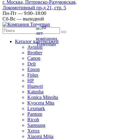
г. Москва, Петровско-Разумовская,
Локомотивный пр-д 21, стр. 5
Пн-Пт — 9:00–18:00
Сб-Вс — выходной
Каталог картриджей
Avision
Brother
Canon
Deli
Epson
Fplus
HP
Huawei
Katusha
Konica Minolta
Kyocera Mita
Lexmark
Pantum
Ricoh
Samsung
Xerox
Xiaomi Mijia