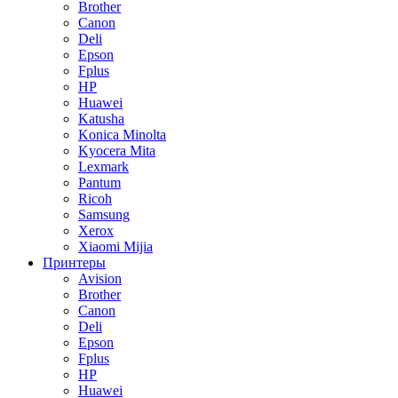
Brother
Canon
Deli
Epson
Fplus
HP
Huawei
Katusha
Konica Minolta
Kyocera Mita
Lexmark
Pantum
Ricoh
Samsung
Xerox
Xiaomi Mijia
Принтеры
Avision
Brother
Canon
Deli
Epson
Fplus
HP
Huawei