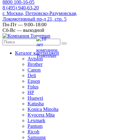
8
800
100-16-05
8
(495)
940-63-20
г. Москва, Петровско-Разумовская,
Локомотивный пр-д 21, стр. 5
Пн-Пт — 9:00–18:00
Сб-Вс — выходной
Каталог картриджей
Avision
Brother
Canon
Deli
Epson
Fplus
HP
Huawei
Katusha
Konica Minolta
Kyocera Mita
Lexmark
Pantum
Ricoh
Samsung