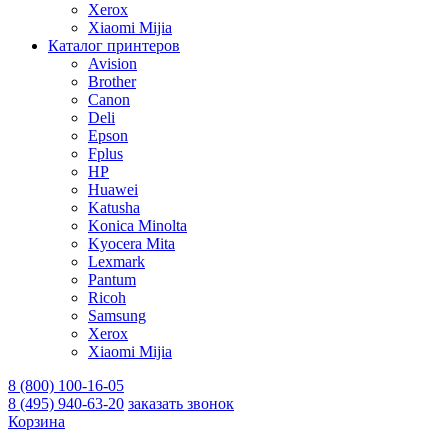
Xerox
Xiaomi Mijia
Каталог принтеров
Avision
Brother
Canon
Deli
Epson
Fplus
HP
Huawei
Katusha
Konica Minolta
Kyocera Mita
Lexmark
Pantum
Ricoh
Samsung
Xerox
Xiaomi Mijia
8 (800) 100-16-05
8 (495) 940-63-20
заказать звонок
Корзина