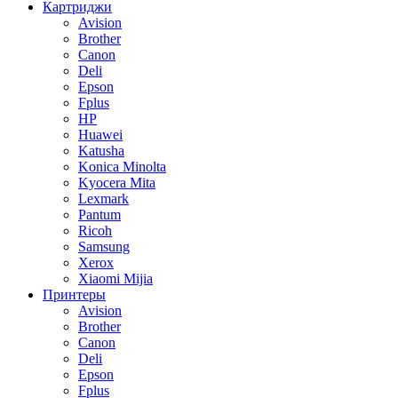
Картриджи
Avision
Brother
Canon
Deli
Epson
Fplus
HP
Huawei
Katusha
Konica Minolta
Kyocera Mita
Lexmark
Pantum
Ricoh
Samsung
Xerox
Xiaomi Mijia
Принтеры
Avision
Brother
Canon
Deli
Epson
Fplus