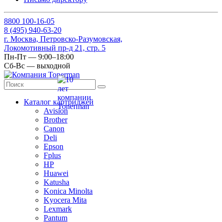
8
800
100-16-05
8
(495)
940-63-20
г. Москва, Петровско-Разумовская,
Локомотивный пр-д 21, стр. 5
Пн-Пт — 9:00–18:00
Сб-Вс — выходной
Каталог картриджей
Avision
Brother
Canon
Deli
Epson
Fplus
HP
Huawei
Katusha
Konica Minolta
Kyocera Mita
Lexmark
Pantum