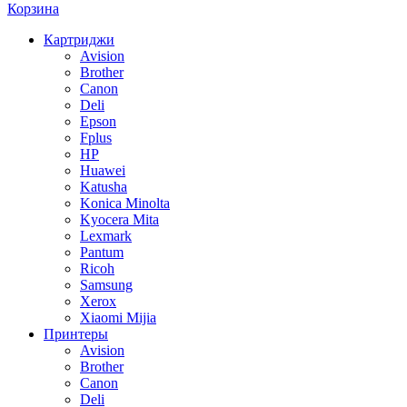
Корзина
Картриджи
Avision
Brother
Canon
Deli
Epson
Fplus
HP
Huawei
Katusha
Konica Minolta
Kyocera Mita
Lexmark
Pantum
Ricoh
Samsung
Xerox
Xiaomi Mijia
Принтеры
Avision
Brother
Canon
Deli