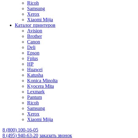
Ricoh
Samsung
Xerox
Xiaomi Mijia
Каталог принтеров
Avision
Brother
Canon
Deli
Epson
Fplus
HP
Huawei
Katusha
Konica Minolta
Kyocera Mita
Lexmark
Pantum
Ricoh
Samsung
Xerox
Xiaomi Mijia
8 (800) 100-16-05
8 (495) 940-63-20
заказать звонок