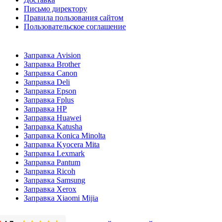
Письмо директору
Правила пользования сайтом
Пользовательское соглашение
Заправка Avision
Заправка Brother
Заправка Canon
Заправка Deli
Заправка Epson
Заправка Fplus
Заправка HP
Заправка Huawei
Заправка Katusha
Заправка Konica Minolta
Заправка Kyocera Mita
Заправка Lexmark
Заправка Pantum
Заправка Ricoh
Заправка Samsung
Заправка Xerox
Заправка Xiaomi Mijia