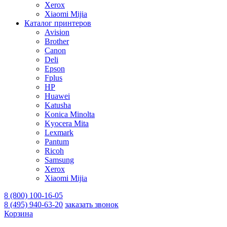
Xerox
Xiaomi Mijia
Каталог принтеров
Avision
Brother
Canon
Deli
Epson
Fplus
HP
Huawei
Katusha
Konica Minolta
Kyocera Mita
Lexmark
Pantum
Ricoh
Samsung
Xerox
Xiaomi Mijia
8 (800) 100-16-05
8 (495) 940-63-20
заказать звонок
Корзина