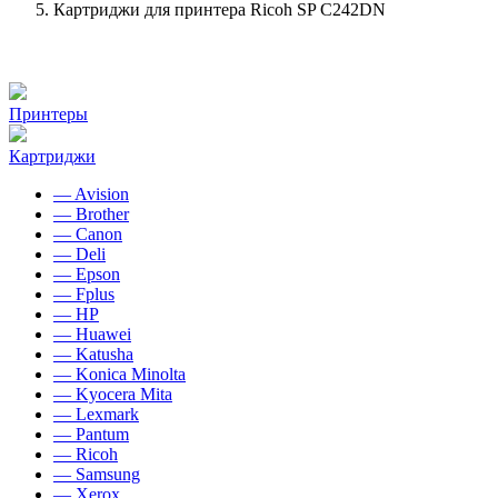
Картриджи для принтера Ricoh SP C242DN
Принтеры
Картриджи
— Avision
— Brother
— Canon
— Deli
— Epson
— Fplus
— HP
— Huawei
— Katusha
— Konica Minolta
— Kyocera Mita
— Lexmark
— Pantum
— Ricoh
— Samsung
— Xerox