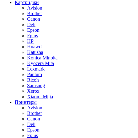
Картриджи
Avision
Brother
Canon
Deli
Epson
Fplus
HP
Huawei
Katusha
Konica Minolta
Kyocera Mita
Lexmark
Pantum
Ricoh
Samsung
Xerox
Xiaomi Mijia
Принтеры
Avision
Brother
Canon
Deli
Epson
Fplus