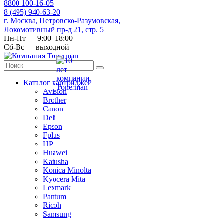
8
800
100-16-05
8
(495)
940-63-20
г. Москва, Петровско-Разумовская,
Локомотивный пр-д 21, стр. 5
Пн-Пт — 9:00–18:00
Сб-Вс — выходной
Каталог картриджей
Avision
Brother
Canon
Deli
Epson
Fplus
HP
Huawei
Katusha
Konica Minolta
Kyocera Mita
Lexmark
Pantum
Ricoh
Samsung