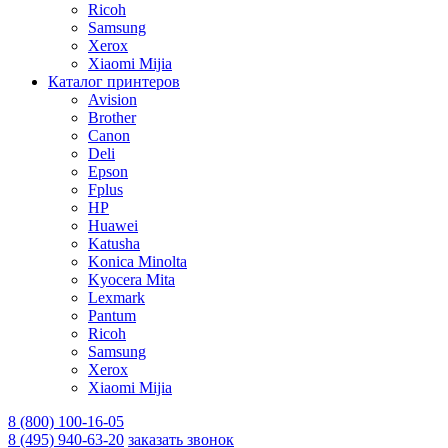
Ricoh
Samsung
Xerox
Xiaomi Mijia
Каталог принтеров
Avision
Brother
Canon
Deli
Epson
Fplus
HP
Huawei
Katusha
Konica Minolta
Kyocera Mita
Lexmark
Pantum
Ricoh
Samsung
Xerox
Xiaomi Mijia
8 (800) 100-16-05
8 (495) 940-63-20
заказать звонок