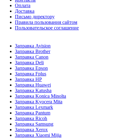
Оплата
Доставка
Письмо директору
Правила пользования сайтом
Пользовательское соглашение
Заправка Avision
Заправка Brother
Заправка Canon
Заправка Deli
Заправка Epson
Заправка Fplus
Заправка HP
Заправка Huawei
Заправка Katusha
Заправка Konica Minolta
Заправка Kyocera Mita
Заправка Lexmark
Заправка Pantum
Заправка Ricoh
Заправка Samsung
Заправка Xerox
Заправка Xiaomi Mijia