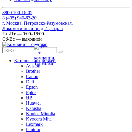
8
800
100-16-05
8
(495)
940-63-20
г. Москва, Петровско-Разумовская,
Локомотивный пр-д 21, стр. 5
Пн-Пт — 9:00–18:00
Сб-Вс — выходной
Каталог картриджей
Avision
Brother
Canon
Deli
Epson
Fplus
HP
Huawei
Katusha
Konica Minolta
Kyocera Mita
Lexmark
Pantum