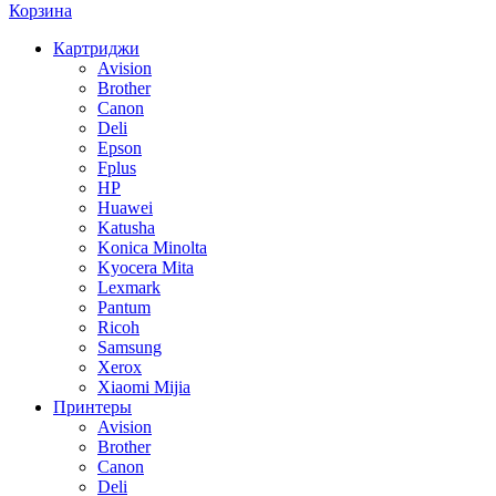
Корзина
Картриджи
Avision
Brother
Canon
Deli
Epson
Fplus
HP
Huawei
Katusha
Konica Minolta
Kyocera Mita
Lexmark
Pantum
Ricoh
Samsung
Xerox
Xiaomi Mijia
Принтеры
Avision
Brother
Canon
Deli