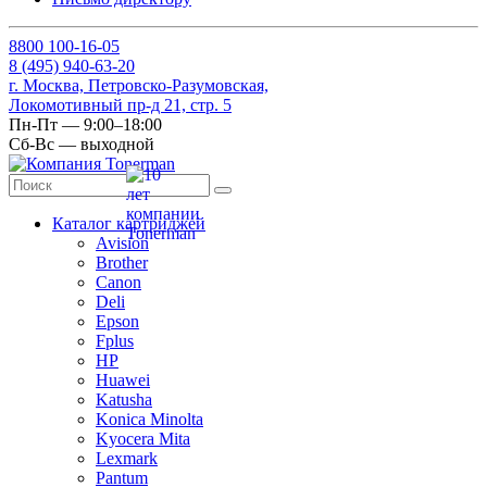
8
800
100-16-05
8
(495)
940-63-20
г. Москва, Петровско-Разумовская,
Локомотивный пр-д 21, стр. 5
Пн-Пт — 9:00–18:00
Сб-Вс — выходной
Каталог картриджей
Avision
Brother
Canon
Deli
Epson
Fplus
HP
Huawei
Katusha
Konica Minolta
Kyocera Mita
Lexmark
Pantum