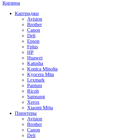
Корзина
Картриджи
Avision
Brother
Canon
Deli
Epson
Fplus
HP
Huawei
Katusha
Konica Minolta
Kyocera Mita
Lexmark
Pantum
Ricoh
Samsung
Xerox
Xiaomi Mijia
Принтеры
Avision
Brother
Canon
Deli