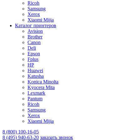
Ricoh
Samsung
Xerox
Xiaomi Mijia
Каталог принтеров
Avision
Brother
Canon
Deli
Epson
Fplus
HP
Huawei
Katusha
Konica Minolta
Kyocera Mita
Lexmark
Pantum
Ricoh
Samsung
Xerox
Xiaomi Mijia
8 (800) 100-16-05
8 (495) 940-63-20
заказать звонок